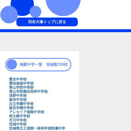
四谷大塚トップに戻る
掲載中学一覧 登録数359校
愛光中学校
愛知淑徳中学校
青山学院中等部
青山学院横浜英和中学校
浅野中学校
麻布中学校
足立学園中学校
跡見学園中学校
アレセイア湘南中学校
郁文館中学校
市川中学校
茨城中学校
茨城県立土浦第一高等学校附属中学