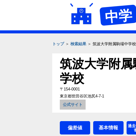
中学
トップ
＞
検索結果
＞ 筑波大学附属駒場中学校
筑波大学附属
学校
〒154-0001
東京都世田谷区池尻4‐7‐1
公式サイト
過去
偏差値
基本情報