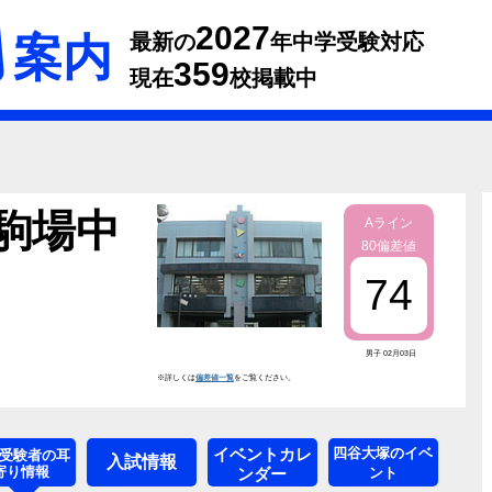
2027
案内
最新の
年中学受験対応
359
現在
校掲載中
駒場中
Aライン
80偏差値
74
男子 02月03日
※詳しくは
偏差値一覧
をご覧ください。
イベントカレ
四谷大塚のイベ
受験者の耳
入試情報
寄り情報
ンダー
ント