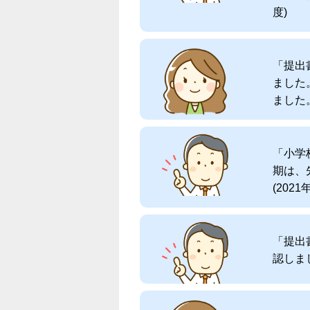
度)
「提出
ました
ました。
「小学
期は、
(2021
「提出
認しまし