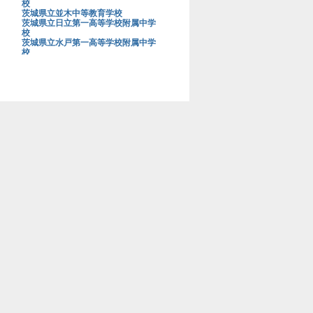
校
茨城県立並木中等教育学校
茨城県立日立第一高等学校附属中学
校
茨城県立水戸第一高等学校附属中学
校
茨城大学教育学部附属中学校
上野学園中学校
浦和明の星女子中学校
浦和実業学園中学校
青山学院大学系属浦和ルーテル学院
中学校
栄光学園中学校
穎明館中学校
江戸川学園取手中学校
江戸川女子中学校
桜蔭中学校
桜美林中学校
鷗友学園女子中学校
大阪星光学院中学校
大阪桐蔭中学校
大妻中学校
大妻多摩中学校
大妻中野中学校
大妻嵐山中学校
大宮開成中学校
岡山白陵中学校
お茶の水女子大学附属中学校
海城中学校
開成中学校
開智中学校
開智所沢中等教育学校