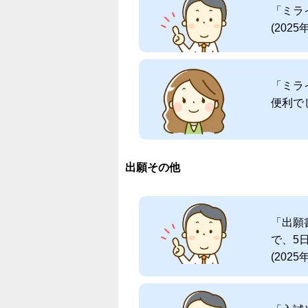
「ミラ
(2025
「ミラ
便利でし
出願その他
「出願
で、5
(2025