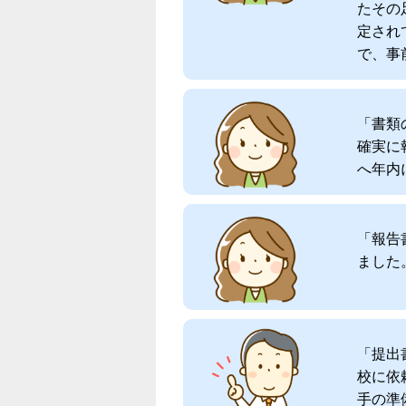
たその
定され
で、事
「書類
確実に
へ年内
「報告
ました。
「提出
校に依
手の準