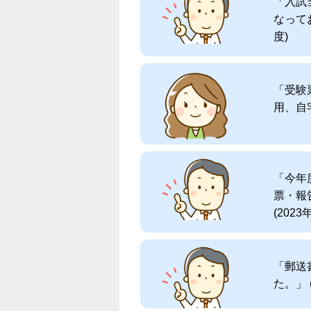
「入試
なって
度)
「受験
用、自宅
「今年
票・報
(2023
「郵送
た。」 