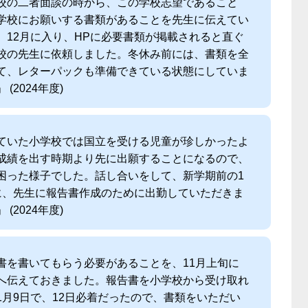
校の二者面談の時から、この学校志望であること
学校にお願いする書類があることを先生に伝えてい
。12月に入り、HPに必要書類が掲載されると直ぐ
校の先生に依頼しました。冬休み前には、書類を全
て、レターパックも準備できている状態にしていま
 (2024年度)
ていた小学校では国立を受ける児童が珍しかったよ
成績を出す時期より先に出願することになるので、
困った様子でした。話し合いをして、新学期前の1
に、先生に報告書作成のために出勤していただきま
 (2024年度)
書を書いてもらう必要があることを、11月上旬に
へ伝えておきました。報告書を小学校から受け取れ
1月9日で、12日必着だったので、書類をいただい