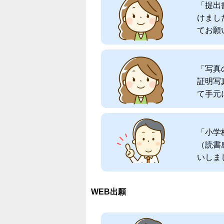
「提出
けまし
てお願い
「写真
証明写
て手元に
「小学
（読書
いしまし
WEB出願