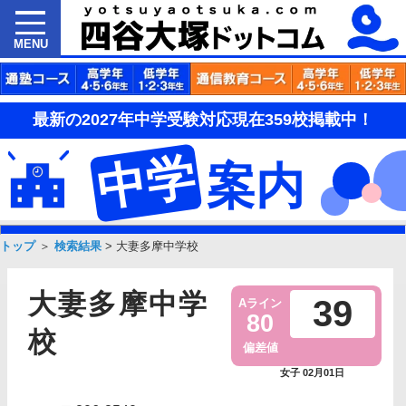
MENU
最新の2027年中学受験対応現在359校掲載中！
中学
案内
トップ
＞
検索結果
>
大妻多摩中学校
大妻多摩中学
39
Aライン
80
校
偏差値
女子 02月01日