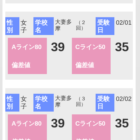
大妻多
性
女
学校
受験
02/01
（２
摩
回）
別
子
名
日
39
35
Aライン80
Cライン50
偏差値
偏差値
大妻多
性
女
学校
受験
02/02
（３
摩
回）
別
子
名
日
39
35
Aライン80
Cライン50