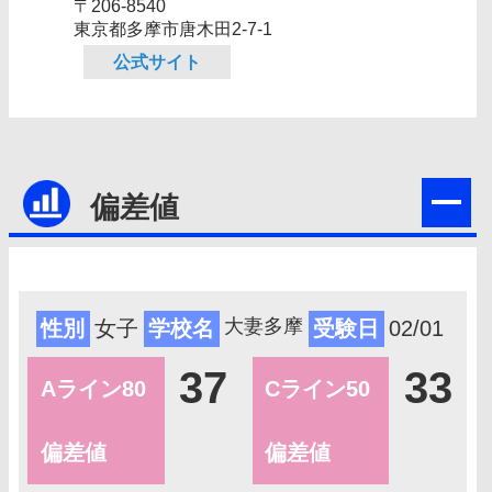
〒206-8540
東京都多摩市唐木田2‐7‐1
公式サイト
偏差値
大妻多摩
性別
女子
学校名
受験日
02/01
37
33
Aライン80
Cライン50
偏差値
偏差値