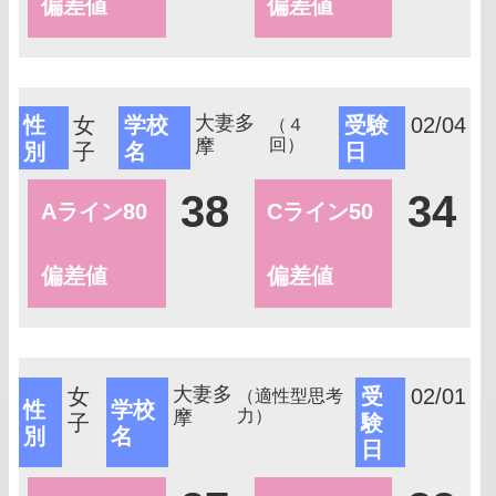
偏差値
偏差値
大妻多
性
女
学校
受験
02/04
（４
摩
回）
別
子
名
日
38
34
Aライン80
Cライン50
偏差値
偏差値
大妻多
女
受
02/01
（適性型思考
性
学校
摩
力）
子
験
別
名
日