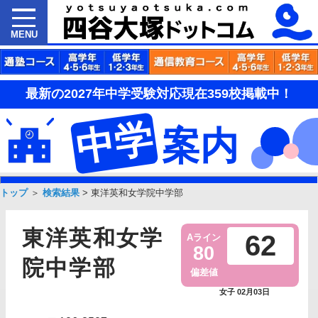
MENU
最新の2027年中学受験対応現在359校掲載中！
中学
案内
トップ
＞
検索結果
>
東洋英和女学院中学部
東洋英和女学
62
Aライン
80
院中学部
偏差値
女子 02月03日