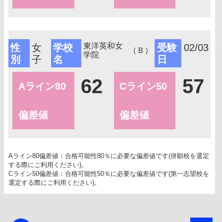
東洋英和女
性
女
学校
受験
02/03
（Ｂ）
学院
別
子
名
日
62
57
Aライン80
Cライン50
偏差値
偏差値
Aライン80偏差値：合格可能性80％に必要な偏差値です(併願校を選定
する際にご利用ください)。
Cライン50偏差値：合格可能性50％に必要な偏差値です(第一志望校を
選定する際にご利用ください)。