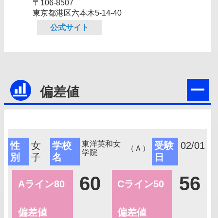
〒106-8507
東京都港区六本木5‐14‐40
公式サイト
偏差値
東洋英和女
性
女
学校
受験
02/01
（Ａ）
学院
別
子
名
日
60
56
Aライン80
Cライン50
偏差値
偏差値