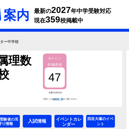
2027
案内
最新の
年中学受験対応
359
現在
校掲載中
ンター中学校
属理数
Aライン
80偏差値
校
47
共通 02月01日
※詳しくは
偏差値一覧
をご覧ください。
イベントカレ
四谷大塚のイベ
受験者の耳
入試情報
寄り情報
ンダー
ント