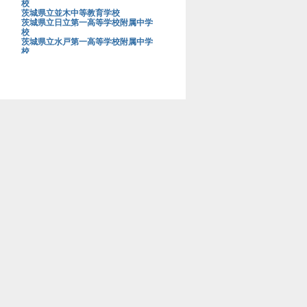
校
茨城県立並木中等教育学校
茨城県立日立第一高等学校附属中学
校
茨城県立水戸第一高等学校附属中学
校
茨城大学教育学部附属中学校
上野学園中学校
浦和明の星女子中学校
浦和実業学園中学校
青山学院大学系属浦和ルーテル学院
中学校
栄光学園中学校
穎明館中学校
江戸川学園取手中学校
江戸川女子中学校
桜蔭中学校
桜美林中学校
鷗友学園女子中学校
大阪星光学院中学校
大阪桐蔭中学校
大妻中学校
大妻多摩中学校
大妻中野中学校
大妻嵐山中学校
大宮開成中学校
岡山白陵中学校
お茶の水女子大学附属中学校
海城中学校
開成中学校
開智中学校
開智所沢中等教育学校