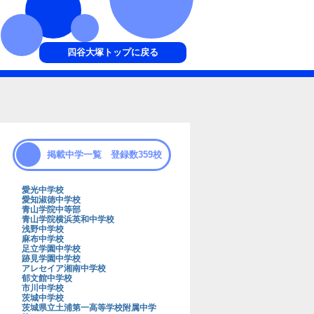
四谷大塚トップに戻る
掲載中学一覧 登録数359校
愛光中学校
愛知淑徳中学校
青山学院中等部
青山学院横浜英和中学校
浅野中学校
麻布中学校
足立学園中学校
跡見学園中学校
アレセイア湘南中学校
郁文館中学校
市川中学校
茨城中学校
茨城県立土浦第一高等学校附属中学