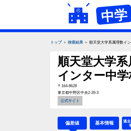
中学
トップ
＞
検索結果
＞ 順天堂大学系属理数イ
順天堂大学系
インター中学
〒164-8628
東京都中野区中央2-28-3
公式サイト
過去
偏差値
基本情報