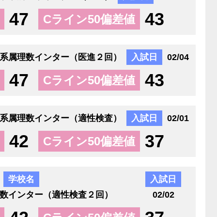
47
43
Cライン50偏差値
系属理数インター（医進２回）
入試日
02/04
47
43
Cライン50偏差値
系属理数インター（適性検査）
入試日
02/01
42
37
Cライン50偏差値
学校名
入試日
数インター（適性検査２回）
02/02