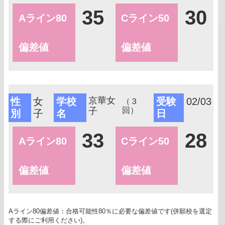
35
30
Aライン80
Cライン50
偏差値
偏差値
京華女
性
女
学校
受験
02/03
（３
子
回）
別
子
名
日
33
28
Aライン80
Cライン50
偏差値
偏差値
Aライン80偏差値：合格可能性80％に必要な偏差値です(併願校を選定
する際にご利用ください)。