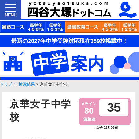
MENU
最新の2027年中学受験対応現在359校掲載中！
中学
案内
トップ
＞
検索結果
>
京華女子中学校
京華女子中学
35
Aライン
80
校
偏差値
女子 02月01日