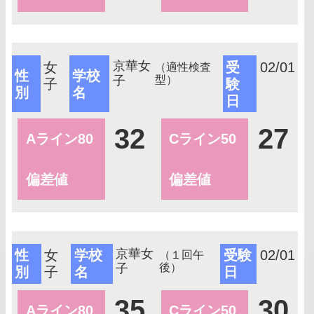
京華女
女
受
02/01
（適性検査
性
学校
子
型）
子
験
別
名
日
32
27
Aライン80
Cライン50
偏差値
偏差値
京華女
性
女
学校
受験
02/01
（１回午
子
後）
別
子
名
日
35
30
Aライン80
Cライン50