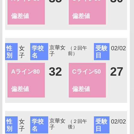
偏差値
偏差値
京華女
性
女
学校
受験
02/02
（２回午
子
前）
別
子
名
日
32
27
Aライン80
Cライン50
偏差値
偏差値
京華女
性
女
学校
受験
02/02
（２回午
子
後）
別
子
名
日