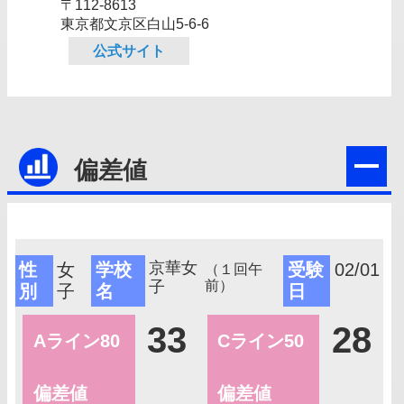
〒112-8613
東京都文京区白山5‐6‐6
公式サイト
偏差値
京華女
性
女
学校
受験
02/01
（１回午
子
前）
別
子
名
日
33
28
Aライン80
Cライン50
偏差値
偏差値