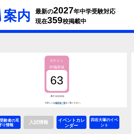
2027
案内
最新の
年中学受験対応
359
現在
校掲載中
Aライン
80偏差値
63
男子 01月22日
※詳しくは
偏差値一覧
をご覧ください。
イベントカレ
四谷大塚のイベ
受験者の耳
入試情報
寄り情報
ンダー
ント