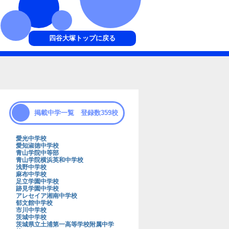
四谷大塚トップに戻る
掲載中学一覧 登録数359校
愛光中学校
愛知淑徳中学校
青山学院中等部
青山学院横浜英和中学校
浅野中学校
麻布中学校
足立学園中学校
跡見学園中学校
アレセイア湘南中学校
郁文館中学校
市川中学校
茨城中学校
茨城県立土浦第一高等学校附属中学