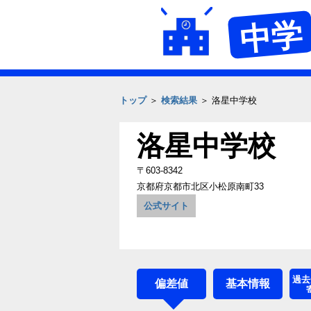
中学
トップ
＞
検索結果
＞ 洛星中学校
洛星中学校
〒603-8342
京都府京都市北区小松原南町33
公式サイト
過去
偏差値
基本情報