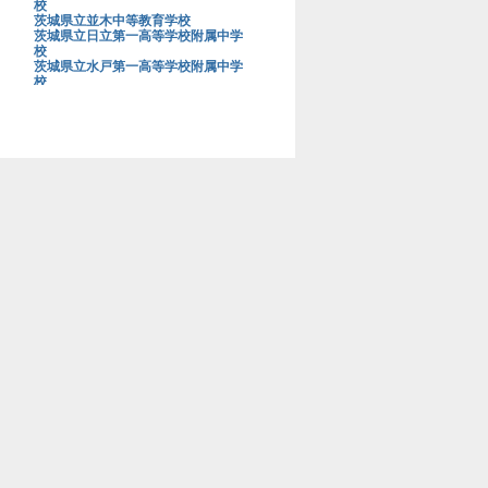
校
茨城県立並木中等教育学校
茨城県立日立第一高等学校附属中学
校
茨城県立水戸第一高等学校附属中学
校
茨城大学教育学部附属中学校
上野学園中学校
浦和明の星女子中学校
浦和実業学園中学校
青山学院大学系属浦和ルーテル学院
中学校
栄光学園中学校
穎明館中学校
江戸川学園取手中学校
江戸川女子中学校
桜蔭中学校
桜美林中学校
鷗友学園女子中学校
大阪星光学院中学校
大阪桐蔭中学校
大妻中学校
大妻多摩中学校
大妻中野中学校
大妻嵐山中学校
大宮開成中学校
岡山白陵中学校
お茶の水女子大学附属中学校
海城中学校
開成中学校
開智中学校
開智所沢中等教育学校