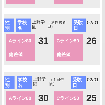
上野学
性
学校
受験
02/01
（適性検査
園
型）
別
名
日
31
26
Aライン80
Cライン50
偏差値
偏差値
上野学
性
学校
受験
02/01
（１日午
園
後）
別
名
日
30
25
Aライン80
Cライン50