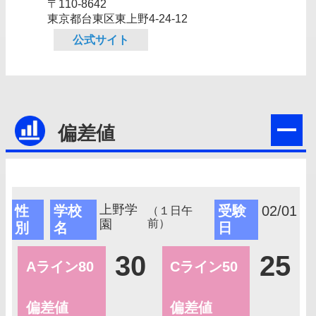
〒110-8642
東京都台東区東上野4‐24‐12
公式サイト
偏差値
上野学
性
学校
受験
02/01
（１日午
園
前）
別
名
日
30
25
Aライン80
Cライン50
偏差値
偏差値