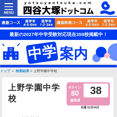
MENU
最新の2027年中学受験対応現在359校掲載中！
中学
案内
トップ
＞
検索結果
>
上野学園中学校
上野学園中学
38
Aライン
80
校
偏差値
共通 02月04日