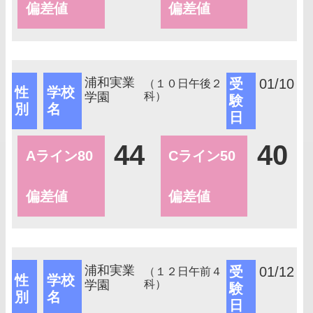
偏差値
偏差値
浦和実業
受
01/10
（１０日午後２
性
学校
学園
科）
験
別
名
日
44
40
Aライン80
Cライン50
偏差値
偏差値
浦和実業
受
01/12
（１２日午前４
性
学校
学園
科）
験
別
名
日