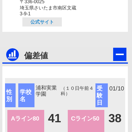
〒336-0025
埼玉県さいたま市南区文蔵
3-9-1
公式サイト
偏差値
浦和実業
受
01/10
（１０日午前４
性
学校
学園
科）
験
別
名
日
41
38
Aライン80
Cライン50