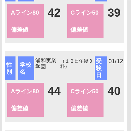
42
39
Aライン80
Cライン50
偏差値
偏差値
浦和実業
受
01/12
（１２日午後３
性
学校
学園
科）
験
別
名
日
44
40
Aライン80
Cライン50
偏差値
偏差値