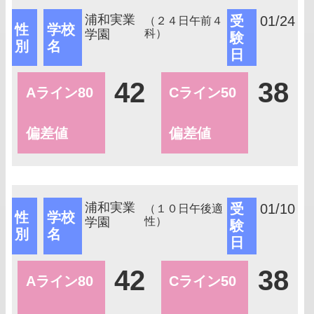
浦和実業
受
01/24
（２４日午前４
性
学校
学園
科）
験
別
名
日
42
38
Aライン80
Cライン50
偏差値
偏差値
浦和実業
受
01/10
（１０日午後適
性
学校
学園
性）
験
別
名
日
42
38
Aライン80
Cライン50