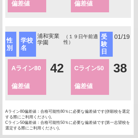
偏差値
偏差値
浦和実業
受
01/19
（１９日午前適
性
学校
学園
性）
験
別
名
日
42
38
Aライン80
Cライン50
偏差値
偏差値
Aライン80偏差値：合格可能性80％に必要な偏差値です(併願校を選定
する際にご利用ください)。
Cライン50偏差値：合格可能性50％に必要な偏差値です(第一志望校を
選定する際にご利用ください)。