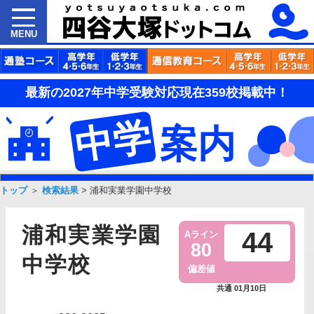
MENU
最新の2027年中学受験対応現在359校掲載中！
中学
案内
トップ
＞
検索結果
>
浦和実業学園中学校
浦和実業学園
44
Aライン
80
中学校
偏差値
共通 01月10日