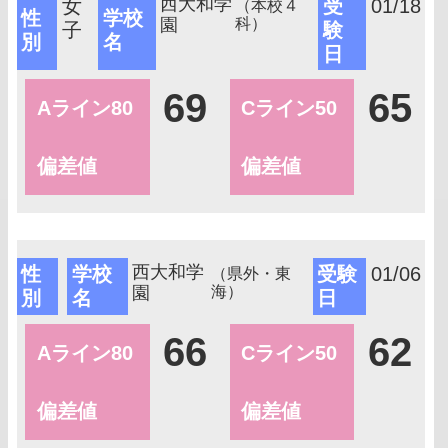
西大和学
女
受
01/18
（本校４
性
学校
園
科）
子
験
別
名
日
69
65
Aライン80
Cライン50
偏差値
偏差値
西大和学
性
学校
受験
01/06
（県外・東
園
海）
別
名
日
66
62
Aライン80
Cライン50
偏差値
偏差値