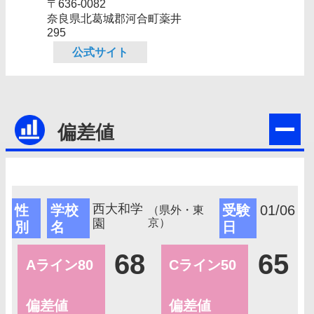
〒636-0082
奈良県北葛城郡河合町薬井
295
公式サイト
偏差値
西大和学
性
学校
受験
01/06
（県外・東
園
京）
別
名
日
68
65
Aライン80
Cライン50
偏差値
偏差値