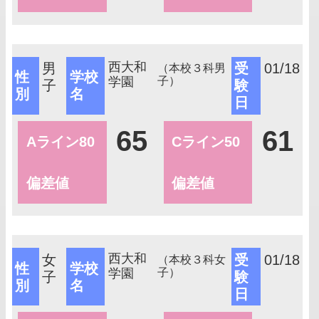
西大和
男
受
01/18
（本校３科男
性
学校
学園
子）
子
験
別
名
日
65
61
Aライン80
Cライン50
偏差値
偏差値
西大和
女
受
01/18
（本校３科女
性
学校
学園
子）
子
験
別
名
日