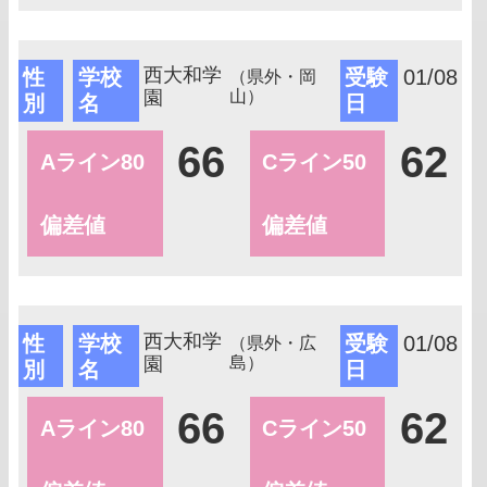
西大和学
性
学校
受験
01/08
（県外・岡
園
山）
別
名
日
66
62
Aライン80
Cライン50
偏差値
偏差値
西大和学
性
学校
受験
01/08
（県外・広
園
島）
別
名
日
66
62
Aライン80
Cライン50