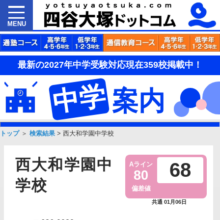
MENU
最新の2027年中学受験対応現在359校掲載中！
中学
案内
トップ
＞
検索結果
>
西大和学園中学校
西大和学園中
68
Aライン
80
学校
偏差値
共通 01月06日