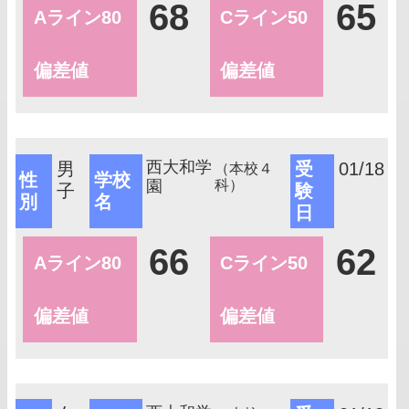
68
65
Aライン80
Cライン50
偏差値
偏差値
西大和学
男
受
01/18
（本校４
性
学校
園
科）
子
験
別
名
日
66
62
Aライン80
Cライン50
偏差値
偏差値