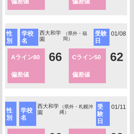
偏差値
偏差値
西大和学
性
学校
受験
01/08
（県外・福
園
岡）
別
名
日
66
62
Aライン80
Cライン50
偏差値
偏差値
西大和学
受
01/11
（県外・札幌沖
性
学校
園
縄）
験
別
名
日