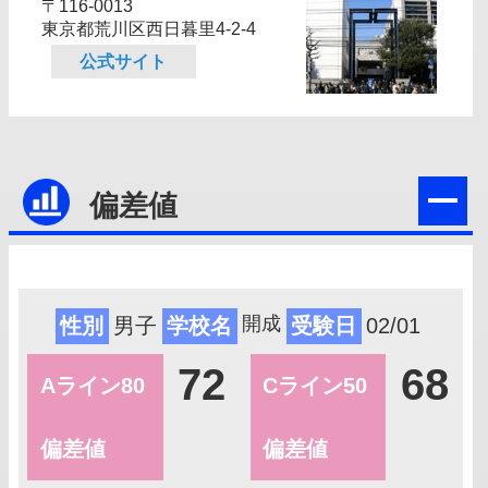
〒116-0013
東京都荒川区西日暮里4‐2‐4
公式サイト
偏差値
開成
性別
男子
学校名
受験日
02/01
72
68
Aライン80
Cライン50
偏差値
偏差値