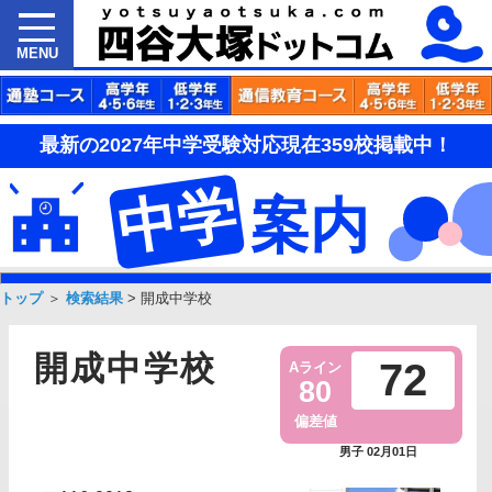
MENU
最新の2027年中学受験対応現在359校掲載中！
中学
案内
トップ
＞
検索結果
>
開成中学校
開成中学校
72
Aライン
80
偏差値
男子 02月01日