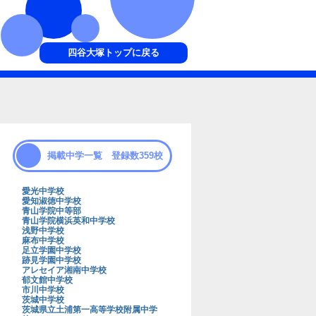
四谷大塚トップに戻る
掲載中学一覧 登録数359校
愛光中学校
愛知淑徳中学校
青山学院中等部
青山学院横浜英和中学校
浅野中学校
麻布中学校
足立学園中学校
跡見学園中学校
アレセイア湘南中学校
郁文館中学校
市川中学校
茨城中学校
茨城県立土浦第一高等学校附属中学