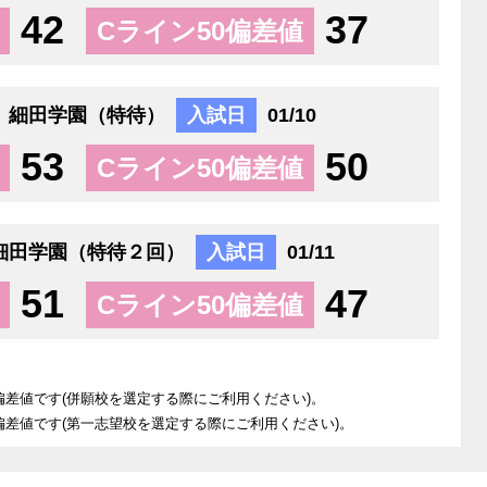
42
37
Cライン50偏差値
細田学園（特待）
入試日
01/10
53
50
Cライン50偏差値
細田学園（特待２回）
入試日
01/11
51
47
Cライン50偏差値
偏差値です(併願校を選定する際にご利用ください)。
偏差値です(第一志望校を選定する際にご利用ください)。