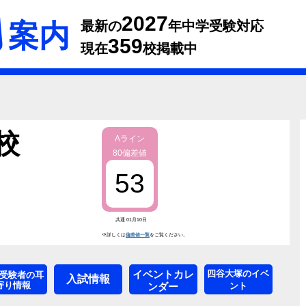
2027
案内
最新の
年中学受験対応
359
現在
校掲載中
校
Aライン
80偏差値
53
共通 01月10日
※詳しくは
偏差値一覧
をご覧ください。
イベントカレ
四谷大塚のイベ
受験者の耳
入試情報
寄り情報
ンダー
ント