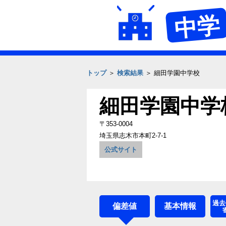
中学
トップ
＞
検索結果
＞ 細田学園中学校
細田学園中学
〒353-0004
埼玉県志木市本町2-7-1
公式サイト
過去
偏差値
基本情報