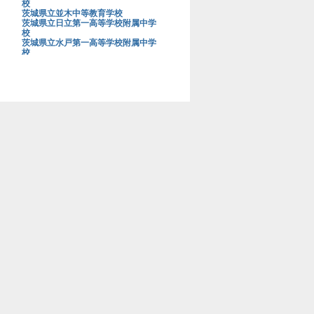
校
茨城県立並木中等教育学校
茨城県立日立第一高等学校附属中学
校
茨城県立水戸第一高等学校附属中学
校
茨城大学教育学部附属中学校
上野学園中学校
浦和明の星女子中学校
浦和実業学園中学校
青山学院大学系属浦和ルーテル学院
中学校
栄光学園中学校
穎明館中学校
江戸川学園取手中学校
江戸川女子中学校
桜蔭中学校
桜美林中学校
鷗友学園女子中学校
大阪星光学院中学校
大阪桐蔭中学校
大妻中学校
大妻多摩中学校
大妻中野中学校
大妻嵐山中学校
大宮開成中学校
岡山白陵中学校
お茶の水女子大学附属中学校
海城中学校
開成中学校
開智中学校
開智所沢中等教育学校