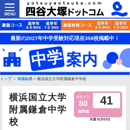
MENU
最新の2027年中学受験対応現在359校掲載中！
中学
案内
トップ
＞
検索結果
>
横浜国立大学附属鎌倉中学校
横浜国立大学
41
Aライン
80
附属鎌倉中学
偏差値
校
共通 02月03日