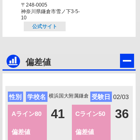
〒248-0005
神奈川県鎌倉市雪ノ下3‐5‐
10
公式サイト
偏差値
横浜国大附属鎌倉
性別
学校名
受験日
02/03
41
36
Aライン80
Cライン50
偏差値
偏差値