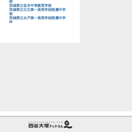
校
茨城県立並木中等教育学校
茨城県立日立第一高等学校附属中学
校
茨城県立水戸第一高等学校附属中学
校
茨城大学教育学部附属中学校
上野学園中学校
浦和明の星女子中学校
浦和実業学園中学校
青山学院大学系属浦和ルーテル学院
中学校
栄光学園中学校
穎明館中学校
江戸川学園取手中学校
江戸川女子中学校
桜蔭中学校
桜美林中学校
鷗友学園女子中学校
大阪星光学院中学校
大阪桐蔭中学校
大妻中学校
大妻多摩中学校
大妻中野中学校
大妻嵐山中学校
大宮開成中学校
岡山白陵中学校
お茶の水女子大学附属中学校
海城中学校
開成中学校
開智中学校
開智所沢中等教育学校