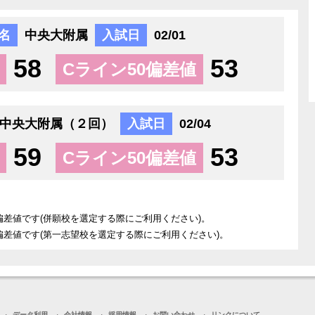
名
中央大附属
入試日
02/01
58
53
Cライン50偏差値
中央大附属（２回）
入試日
02/04
59
53
Cライン50偏差値
偏差値です(併願校を選定する際にご利用ください)。
偏差値です(第一志望校を選定する際にご利用ください)。
データ利用
会社情報
採用情報
お問い合わせ
リンクについて