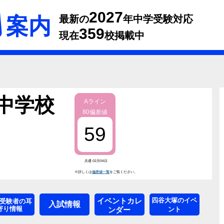
2027
案内
最新の
年中学受験対応
359
現在
校掲載中
中学校
Aライン
80偏差値
59
共通 02月04日
※詳しくは
偏差値一覧
をご覧ください。
イベントカレ
四谷大塚のイベ
受験者の耳
入試情報
寄り情報
ンダー
ント