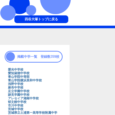
四谷大塚トップに戻る
掲載中学一覧 登録数359校
愛光中学校
愛知淑徳中学校
青山学院中等部
青山学院横浜英和中学校
浅野中学校
麻布中学校
足立学園中学校
跡見学園中学校
アレセイア湘南中学校
郁文館中学校
市川中学校
茨城中学校
茨城県立土浦第一高等学校附属中学