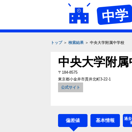
中学
トップ
＞
検索結果
＞ 中央大学附属中学校
中央大学附属
〒184-8575
東京都小金井市貫井北町3-22-1
公式サイト
過去
偏差値
基本情報