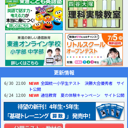
更新情報
6
/
30
21:00
全国統一小学生テスト 決勝大会優秀者 サイ
ト公開
6
/
24
12:00
通信教育 夏の体験キャンペーン サイト公開
6
/
17
18:00
全国統一小学生テスト 決勝大会進出者 サイト公開
6
/
8
11:00
2026年新4年生予習シリーズ準備講座 サイト公開
6
/
8
11:00
2026年新1年生小学校入塾準備講座 サイト公開
6
/
3
15:00
2026年夏期講習 サイト公開
6
/
3
15:00
リトルスクールオープンテスト サイト公開