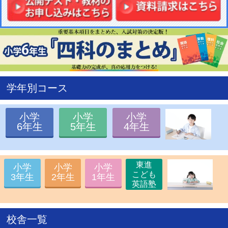
5
/
13
17:00
2026年学校参観 サイト公開
5
/
12
17:30
2026年筑駒対策講座 サイト公開
5
/
12
17:30
2026年過去問演習コース サイト公開
5
/
7
18:30
2026年学校別対策コース サイト公開
4
/
10
00:00
全国統一小学生テスト 申し込み受付開始
3
/
19
21:00
開成・桜蔭・筑駒本番レベルテスト サイト公開
3
/
2
11:30
通信教育 春の入会キャンペーン サイト公開
2
/
19
12:00
親子の合格体験記2026 サイト公開
学年別コース
2
/
13
16:30
2026年春期講習 サイト公開
2
/
8
18:30
2026年中学入試合格者速報 サイト公開
1
/
26
17:30
リトルスクールオープンテスト サイト公開
小学
小学
小学
1
/
21
16:30
中学入試報告会 サイト公開
6年生
5年生
4年生
1
/
8
19:00
中学入試情報センター サイト情報更新
12
/
26
11:00
開成・桜蔭入試同日体験受験 サイト公開
12
/
13
15:00
中学入試解答速報 サイト公開
東進
12
/
11
15:00
理科実験教室 お申し込み受付開始
小学
小学
小学
こども
12
/
2
11:00
理科実験教室体験会 サイト情報更新
3年生
2年生
1年生
英語塾
11
/
26
21:00
全国統一小学生テスト 成績優秀者発表
11
/
18
17:00
リトルくらぶサイト 情報更新
11
/
12
12:00
全国統一小学生テスト 決勝大会進出者公開
校舎一覧
11
/
5
17:00
冬の「予習ナビ」体験キャンペーン お申し込み受付