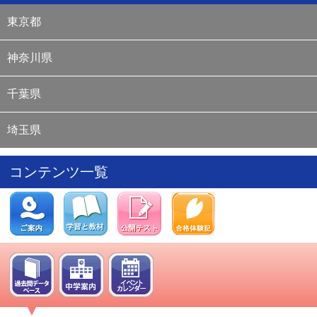
開始
10
/
30
14:00
冬期講習2025 お申し込み受付開始
東京都
10
/
2
14:00
ニュース最前線2025 お申し込み受付開始
10
/
1
14:00
新4年生予習シリーズ準備講座（第2期）お申し込み受
神奈川県
付開始
10
/
1
14:00
新1年生小学校入学準備講座（第2期）お申し込み受付
開始
千葉県
9
/
10
0:00
全国統一小学生テスト お申し込み受付開始
8
/
8
15:00
中学校イベントカレンダー 情報更新
埼玉県
7
/
11
16:00
筑駒対策講座 お申し込み受付開始
7
/
9
15:00
過去問演習コース お申し込み受付開始
7
/
1
10:00
過去問演習ナビ サイト公開
コンテンツ一覧
6
/
26
12:00
通信教育 夏の入会キャンペーン サイト公開
6
/
17
17:30
中学校イベントカレンダー サイト公開
5
/
26
17:30
新4年生予習シリーズ準備講座 サイト公開
5
/
26
17:30
新1年生小学校入学準備講座 サイト公開
5
/
23
16:30
夏期講習 サイト公開
5
/
20
17:00
学校参観 サイト公開
5
/
2
13:30
学校別対策コース サイト公開
4
/
14
16:00
リトルくらぶ年長生コース サイト公開
2
/
14
18:00
基礎トレーニング 特設ページ サイト公開