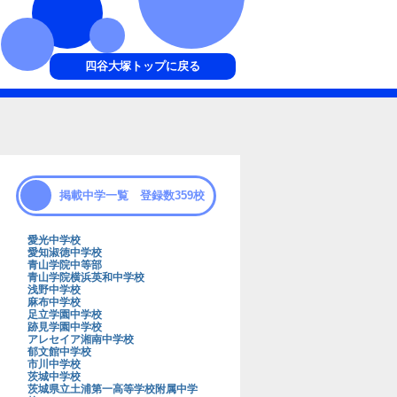
四谷大塚トップに戻る
掲載中学一覧 登録数359校
愛光中学校
愛知淑徳中学校
青山学院中等部
青山学院横浜英和中学校
浅野中学校
麻布中学校
足立学園中学校
跡見学園中学校
アレセイア湘南中学校
郁文館中学校
市川中学校
茨城中学校
茨城県立土浦第一高等学校附属中学