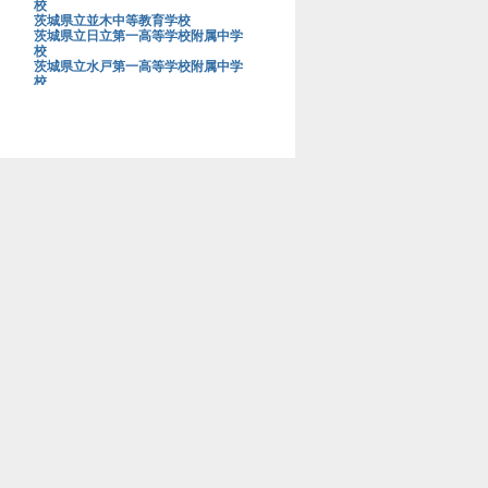
校
茨城県立並木中等教育学校
茨城県立日立第一高等学校附属中学
校
茨城県立水戸第一高等学校附属中学
校
茨城大学教育学部附属中学校
上野学園中学校
浦和明の星女子中学校
浦和実業学園中学校
青山学院大学系属浦和ルーテル学院
中学校
栄光学園中学校
穎明館中学校
江戸川学園取手中学校
江戸川女子中学校
桜蔭中学校
桜美林中学校
鷗友学園女子中学校
大阪星光学院中学校
大阪桐蔭中学校
大妻中学校
大妻多摩中学校
大妻中野中学校
大妻嵐山中学校
大宮開成中学校
岡山白陵中学校
お茶の水女子大学附属中学校
海城中学校
開成中学校
開智中学校
開智所沢中等教育学校