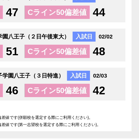
47
44
Cライン50偏差値
学園八王子（２日午後東大）
入試日
02/02
51
48
Cライン50偏差値
子学園八王子（３日特進）
入試日
02/03
46
42
Cライン50偏差値
偏差値です(併願校を選定する際にご利用ください)。
偏差値です(第一志望校を選定する際にご利用ください)。