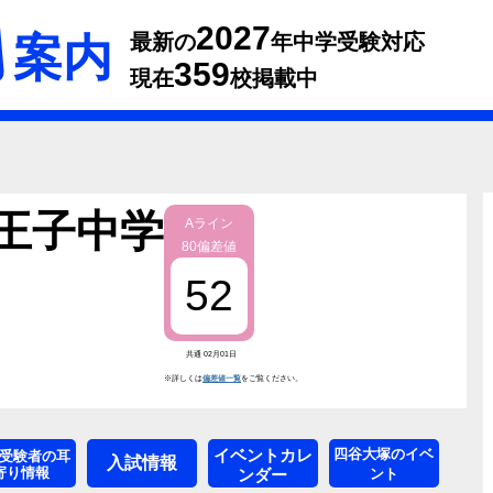
2027
案内
最新の
年中学受験対応
359
現在
校掲載中
王子中学
Aライン
80偏差値
52
共通 02月01日
※詳しくは
偏差値一覧
をご覧ください。
イベントカレ
四谷大塚のイベ
受験者の耳
入試情報
寄り情報
ンダー
ント