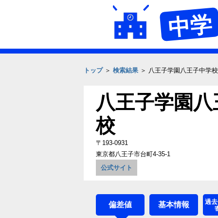
中学
トップ
＞
検索結果
＞ 八王子学園八王子中学校
八王子学園八
校
〒193-0931
東京都八王子市台町4-35-1
公式サイト
過去
偏差値
基本情報