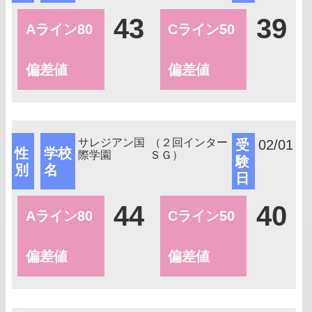
43
39
Aライン80
Cライン50
偏差値
偏差値
サレジアン国
（２回インター
受
02/01
性
学校
際学園
ＳＧ）
験
別
名
日
44
40
Aライン80
Cライン50
偏差値
偏差値