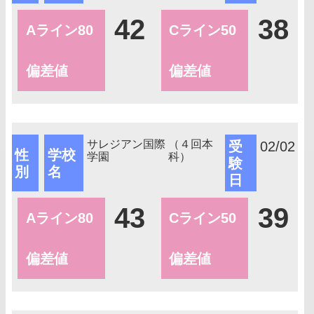
42
38
Aライン80
Cライン50
偏差値
偏差値
サレジアン国際
（４回本
受
02/02
性
学校
学園
科）
験
別
名
日
43
39
Aライン80
Cライン50
偏差値
偏差値