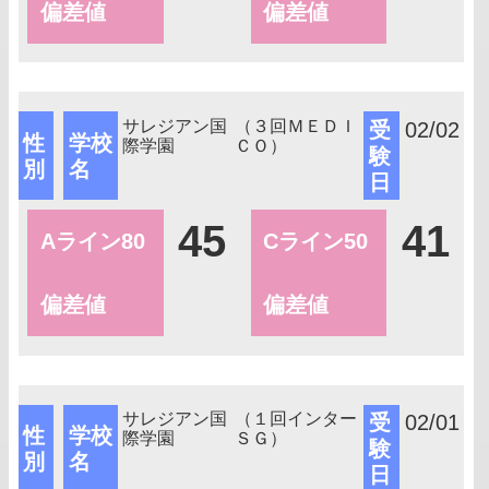
偏差値
偏差値
サレジアン国
（３回ＭＥＤＩ
受
02/02
性
学校
際学園
ＣＯ）
験
別
名
日
45
41
Aライン80
Cライン50
偏差値
偏差値
サレジアン国
（１回インター
受
02/01
性
学校
際学園
ＳＧ）
験
別
名
日