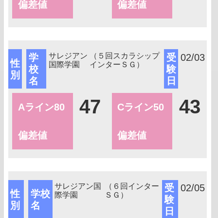
偏差値
偏差値
サレジアン
（５回スカラシップ
学
受
02/03
性
国際学園
インターＳＧ）
校
験
別
名
日
47
43
Aライン80
Cライン50
偏差値
偏差値
サレジアン国
（６回インター
受
02/05
性
学校
際学園
ＳＧ）
験
別
名
日