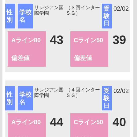
サレジアン国
（３回インター
受
02/02
性
学校
際学園
ＳＧ）
験
別
名
日
43
39
Aライン80
Cライン50
偏差値
偏差値
サレジアン国
（４回インター
受
02/02
性
学校
際学園
ＳＧ）
験
別
名
日
44
40
Aライン80
Cライン50