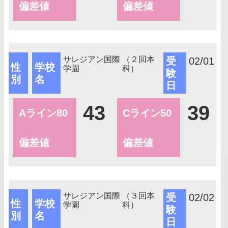
偏差値
偏差値
サレジアン国際
（２回本
受
02/01
性
学校
学園
科）
験
別
名
日
43
39
Aライン80
Cライン50
偏差値
偏差値
サレジアン国際
（３回本
受
02/02
性
学校
学園
科）
験
別
名
日