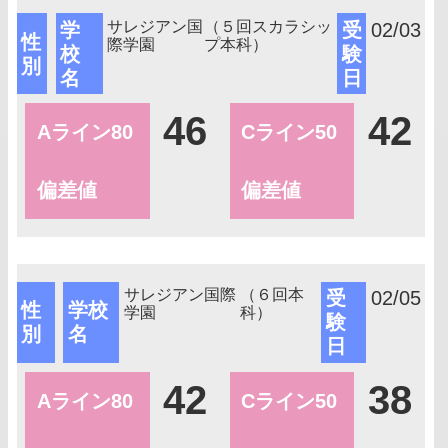
サレジアン国
（５回スカラシッ
学
受
02/03
性
際学園
プ本科）
校
験
別
名
日
46
42
Aライン80
Cライン50
偏差値
偏差値
サレジアン国際
（６回本
受
02/05
性
学校
学園
科）
験
別
名
日
42
38
Aライン80
Cライン50