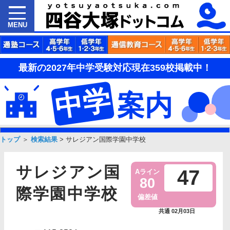
MENU
最新の2027年中学受験対応現在359校掲載中！
中学
案内
トップ
＞
検索結果
>
サレジアン国際学園中学校
サレジアン国
47
Aライン
80
際学園中学校
偏差値
共通 02月03日