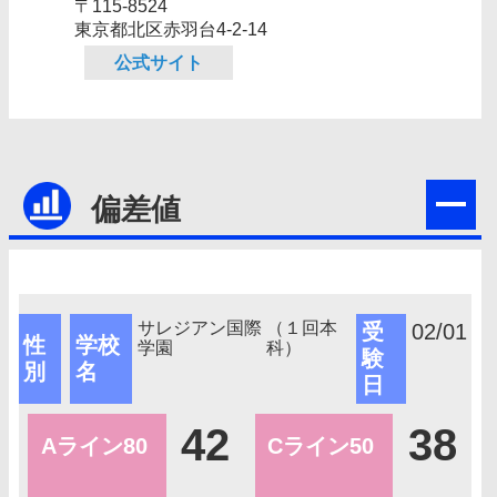
〒115-8524
東京都北区赤羽台4‐2‐14
公式サイト
偏差値
サレジアン国際
（１回本
受
02/01
性
学校
学園
科）
験
別
名
日
42
38
Aライン80
Cライン50