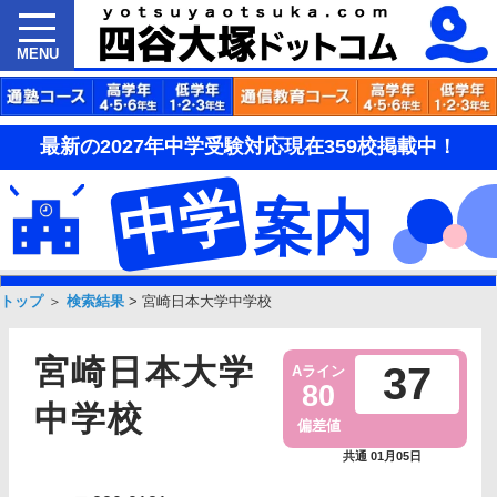
MENU
最新の2027年中学受験対応現在359校掲載中！
中学
案内
トップ
＞
検索結果
>
宮崎日本大学中学校
宮崎日本大学
37
Aライン
80
中学校
偏差値
共通 01月05日