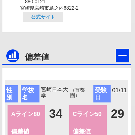
〒880-0121
宮崎県宮崎市島之内6822-2
公式サイト
偏差値
宮崎日本大
性
学校
受験
01/11
（首都
学
圏）
別
名
日
34
29
Aライン80
Cライン50
偏差値
偏差値