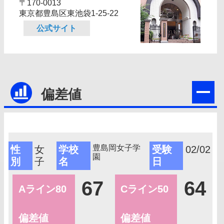
〒170-0013
東京都豊島区東池袋1‐25‐22
公式サイト
偏差値
豊島岡女子学
性
女
学校
受験
02/02
園
別
子
名
日
67
64
Aライン80
Cライン50
偏差値
偏差値