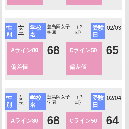
豊島岡女子
（２
性
女
学校
受験
02/03
学園
回）
別
子
名
日
68
65
Aライン80
Cライン50
偏差値
偏差値
豊島岡女子
（３
性
女
学校
受験
02/04
学園
回）
別
子
名
日
68
64
Aライン80
Cライン50