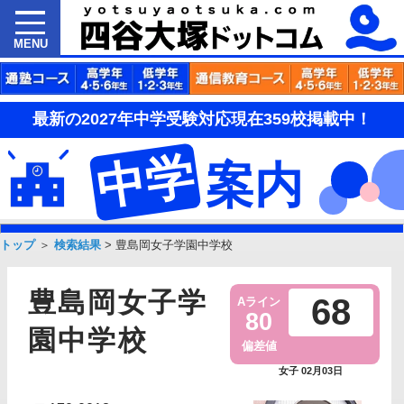
MENU
最新の2027年中学受験対応現在359校掲載中！
中学
案内
トップ
＞
検索結果
>
豊島岡女子学園中学校
豊島岡女子学
68
Aライン
80
園中学校
偏差値
女子 02月03日