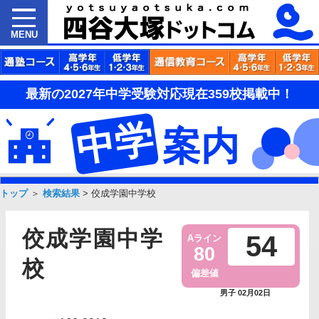
MENU
最新の2027年中学受験対応現在359校掲載中！
中学
案内
トップ
＞
検索結果
>
佼成学園中学校
佼成学園中学
54
Aライン
80
校
偏差値
男子 02月02日