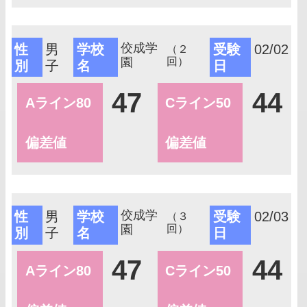
佼成学
性
男
学校
受験
02/02
（２
園
回）
別
子
名
日
47
44
Aライン80
Cライン50
偏差値
偏差値
佼成学
性
男
学校
受験
02/03
（３
園
回）
別
子
名
日
47
44
Aライン80
Cライン50