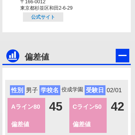
〒166-0012
東京都杉並区和田2‐6‐29
公式サイト
偏差値
佼成学園
性別
男子
学校名
受験日
02/01
45
42
Aライン80
Cライン50
偏差値
偏差値