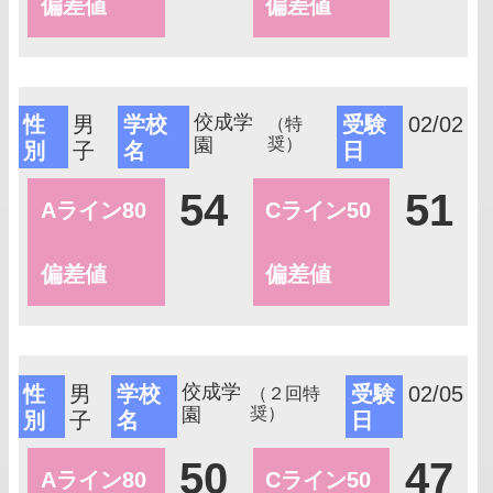
偏差値
偏差値
佼成学
性
男
学校
受験
02/02
（特
園
奨）
別
子
名
日
54
51
Aライン80
Cライン50
偏差値
偏差値
佼成学
性
男
学校
受験
02/05
（２回特
園
奨）
別
子
名
日
50
47
Aライン80
Cライン50