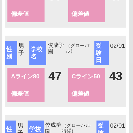
偏差値
偏差値
佼成学
男
受
02/01
（グローバ
性
学校
園
ル）
子
験
別
名
日
47
43
Aライン80
Cライン50
偏差値
偏差値
佼成学
男
受
02/01
（グローバル
性
学校
園
特奨）
子
験