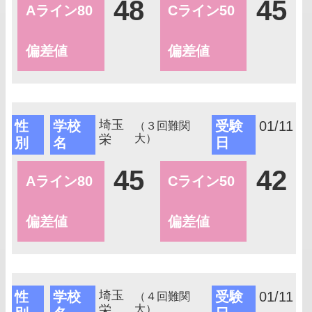
48
45
Aライン80
Cライン50
偏差値
偏差値
埼玉
性
学校
受験
01/11
（３回難関
栄
大）
別
名
日
45
42
Aライン80
Cライン50
偏差値
偏差値
埼玉
性
学校
受験
01/11
（４回難関
栄
大）