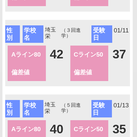
埼玉
性
学校
受験
01/11
（３回進
栄
学）
別
名
日
42
37
Aライン80
Cライン50
偏差値
偏差値
埼玉
性
学校
受験
01/13
（５回進
栄
学）
別
名
日
40
35
Aライン80
Cライン50