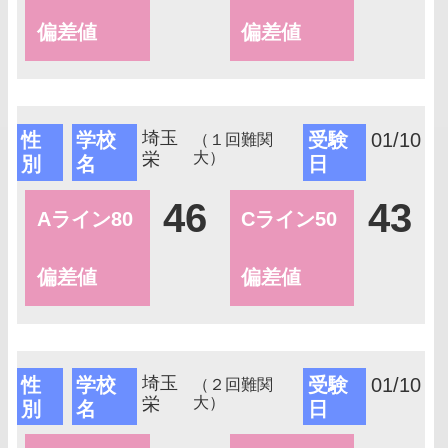
偏差値
偏差値
埼玉
性
学校
受験
01/10
（１回難関
栄
大）
別
名
日
46
43
Aライン80
Cライン50
偏差値
偏差値
埼玉
性
学校
受験
01/10
（２回難関
栄
大）
別
名
日