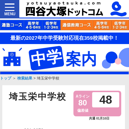
MENU
最新の2027年中学受験対応現在359校掲載中！
中学
案内
トップ
＞
検索結果
>
埼玉栄中学校
埼玉栄中学校
48
Aライン
80
偏差値
共通 01月10日