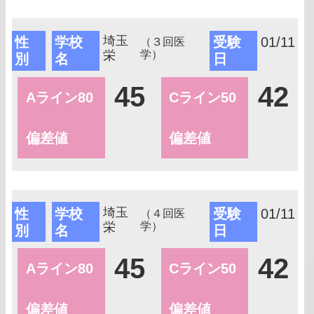
埼玉
性
学校
受験
01/11
（３回医
栄
学）
別
名
日
45
42
Aライン80
Cライン50
偏差値
偏差値
埼玉
性
学校
受験
01/11
（４回医
栄
学）
別
名
日
45
42
Aライン80
Cライン50
偏差値
偏差値