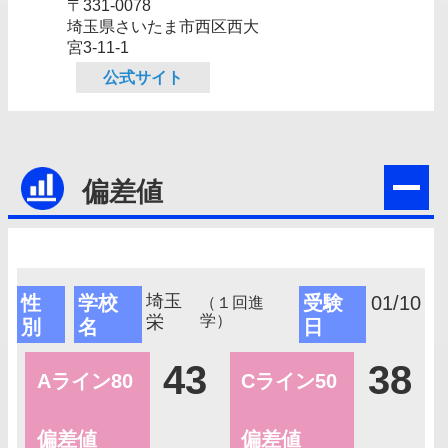
〒331-0078
埼玉県さいたま市西区西大
宮3-11-1
公式サイト
偏差値
埼玉
性
学校
受験
01/10
（１回進
栄
学）
別
名
日
43
38
Aライン80
Cライン50
偏差値
偏差値