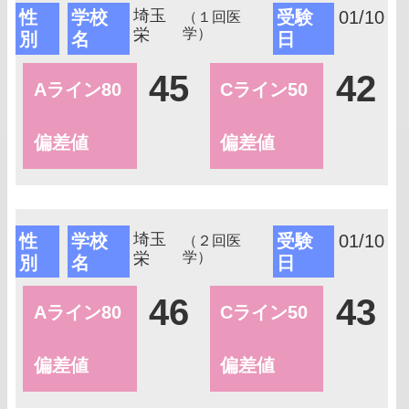
埼玉
性
学校
受験
01/10
（１回医
栄
学）
別
名
日
45
42
Aライン80
Cライン50
偏差値
偏差値
埼玉
性
学校
受験
01/10
（２回医
栄
学）
別
名
日
46
43
Aライン80
Cライン50
偏差値
偏差値