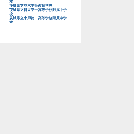
校
茨城県立並木中等教育学校
茨城県立日立第一高等学校附属中学
校
茨城県立水戸第一高等学校附属中学
校
茨城大学教育学部附属中学校
上野学園中学校
浦和明の星女子中学校
浦和実業学園中学校
青山学院大学系属浦和ルーテル学院
中学校
栄光学園中学校
穎明館中学校
江戸川学園取手中学校
江戸川女子中学校
桜蔭中学校
桜美林中学校
鷗友学園女子中学校
大阪星光学院中学校
大阪桐蔭中学校
大妻中学校
大妻多摩中学校
大妻中野中学校
大妻嵐山中学校
大宮開成中学校
岡山白陵中学校
お茶の水女子大学附属中学校
海城中学校
開成中学校
開智中学校
開智所沢中等教育学校