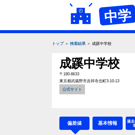
中学
トップ
＞
検索結果
＞ 成蹊中学校
成蹊中学校
〒180-8633
東京都武蔵野市吉祥寺北町3‐10‐13
公式サイト
過去
偏差値
基本情報