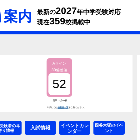
2027
案内
最新の
年中学受験対応
359
現在
校掲載中
Aライン
80偏差値
52
男子 02月04日
※詳しくは
偏差値一覧
をご覧ください。
イベントカレ
四谷大塚のイベ
受験者の耳
入試情報
寄り情報
ンダー
ント