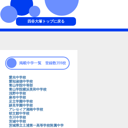
四谷大塚トップに戻る
掲載中学一覧 登録数359校
愛光中学校
愛知淑徳中学校
青山学院中等部
青山学院横浜英和中学校
浅野中学校
麻布中学校
足立学園中学校
跡見学園中学校
アレセイア湘南中学校
郁文館中学校
市川中学校
茨城中学校
茨城県立土浦第一高等学校附属中学