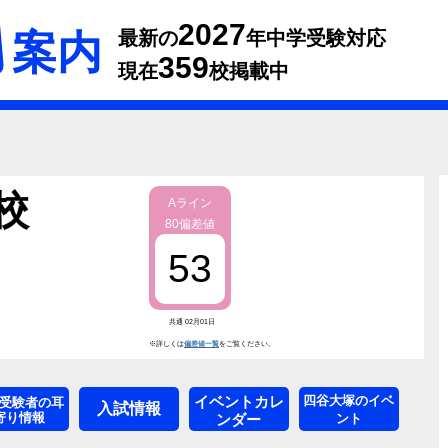
2027
案内
最新の
年中学受験対応
359
現在
校掲載中
校
Aライン
80偏差値
53
共通 02月01日
※詳しくは
偏差値一覧
をご覧ください。
イベントカレ
四谷大塚のイベ
受験者の耳
入試情報
寄り情報
ンダー
ント