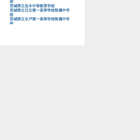
校
茨城県立並木中等教育学校
茨城県立日立第一高等学校附属中学
校
茨城県立水戸第一高等学校附属中学
校
茨城大学教育学部附属中学校
上野学園中学校
浦和明の星女子中学校
浦和実業学園中学校
青山学院大学系属浦和ルーテル学院
中学校
栄光学園中学校
穎明館中学校
江戸川学園取手中学校
江戸川女子中学校
桜蔭中学校
桜美林中学校
鷗友学園女子中学校
大阪星光学院中学校
大阪桐蔭中学校
大妻中学校
大妻多摩中学校
大妻中野中学校
大妻嵐山中学校
大宮開成中学校
岡山白陵中学校
お茶の水女子大学附属中学校
海城中学校
開成中学校
開智中学校
開智所沢中等教育学校