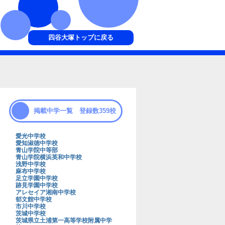
四谷大塚トップに戻る
掲載中学一覧 登録数359校
愛光中学校
愛知淑徳中学校
青山学院中等部
青山学院横浜英和中学校
浅野中学校
麻布中学校
足立学園中学校
跡見学園中学校
アレセイア湘南中学校
郁文館中学校
市川中学校
茨城中学校
茨城県立土浦第一高等学校附属中学