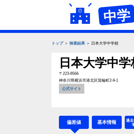
中学
トップ
＞
検索結果
＞ 日本大学中学校
日本大学中学
〒223-8566
神奈川県横浜市港北区箕輪町2‐9‐1
公式サイト
過去
偏差値
基本情報