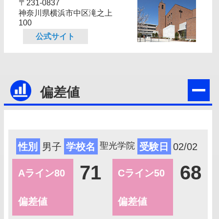
〒231-0837
神奈川県横浜市中区滝之上
100
公式サイト
偏差値
聖光学院
性別
男子
学校名
受験日
02/02
71
68
Aライン80
Cライン50
偏差値
偏差値