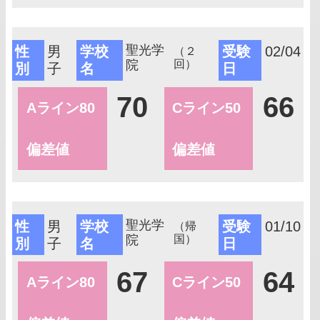
聖光学
性
男
学校
受験
02/04
（２
院
回）
別
子
名
日
70
66
Aライン80
Cライン50
偏差値
偏差値
聖光学
性
男
学校
受験
01/10
（帰
院
国）
別
子
名
日
67
64
Aライン80
Cライン50