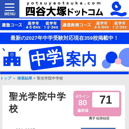
MENU
最新の2027年中学受験対応現在359校掲載中！
中学
案内
トップ
＞
検索結果
>
聖光学院中学校
聖光学院中学
71
Aライン
80
校
偏差値
男子 02月02日