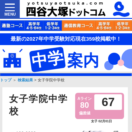
MENU
最新の2027年中学受験対応現在359校掲載中！
中学
案内
トップ
＞
検索結果
>
女子学院中学校
女子学院中学
67
Aライン
80
校
偏差値
女子 02月01日