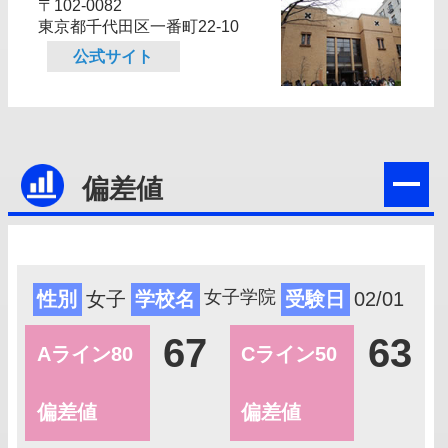
〒102-0082
東京都千代田区一番町22‐10
公式サイト
偏差値
女子学院
性別
女子
学校名
受験日
02/01
67
63
Aライン80
Cライン50
偏差値
偏差値