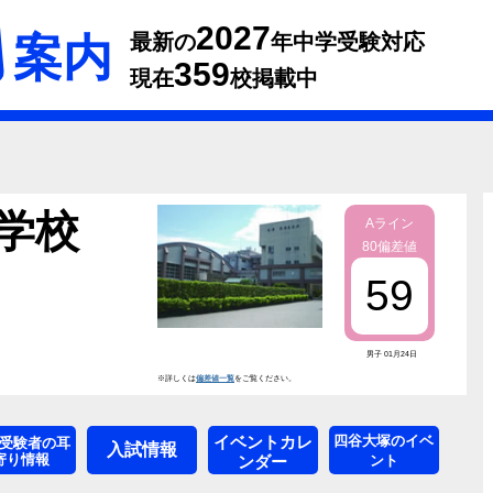
2027
案内
最新の
年中学受験対応
359
現在
校掲載中
学校
Aライン
80偏差値
59
男子 01月24日
※詳しくは
偏差値一覧
をご覧ください。
イベントカレ
四谷大塚のイベ
受験者の耳
入試情報
寄り情報
ンダー
ント