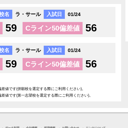
校名
ラ・サール
入試日
01/24
59
56
Cライン50偏差値
校名
ラ・サール
入試日
01/24
59
56
Cライン50偏差値
偏差値です(併願校を選定する際にご利用ください)。
偏差値です(第一志望校を選定する際にご利用ください)。
データ利用
会社情報
採用情報
お問い合わせ
リンクについて