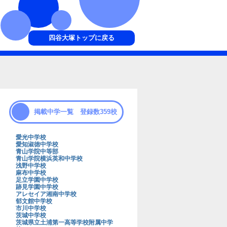
四谷大塚トップに戻る
掲載中学一覧 登録数359校
愛光中学校
愛知淑徳中学校
青山学院中等部
青山学院横浜英和中学校
浅野中学校
麻布中学校
足立学園中学校
跡見学園中学校
アレセイア湘南中学校
郁文館中学校
市川中学校
茨城中学校
茨城県立土浦第一高等学校附属中学