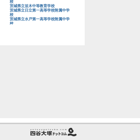
校
茨城県立並木中等教育学校
茨城県立日立第一高等学校附属中学
校
茨城県立水戸第一高等学校附属中学
校
茨城大学教育学部附属中学校
上野学園中学校
浦和明の星女子中学校
浦和実業学園中学校
青山学院大学系属浦和ルーテル学院
中学校
栄光学園中学校
穎明館中学校
江戸川学園取手中学校
江戸川女子中学校
桜蔭中学校
桜美林中学校
鷗友学園女子中学校
大阪星光学院中学校
大阪桐蔭中学校
大妻中学校
大妻多摩中学校
大妻中野中学校
大妻嵐山中学校
大宮開成中学校
岡山白陵中学校
お茶の水女子大学附属中学校
海城中学校
開成中学校
開智中学校
開智所沢中等教育学校