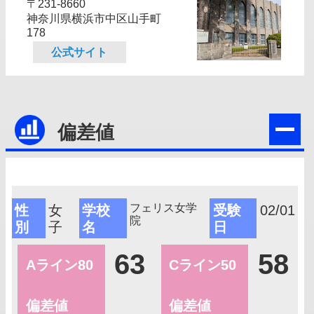
〒231-8660
神奈川県横浜市中区山手町
178
公式サイト
偏差値
フェリス女学
性
女
学校
受験
02/01
院
別
子
名
日
63
58
Aライン80
Cライン50
偏差値
偏差値