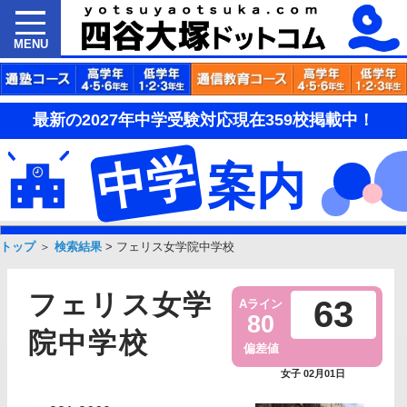
MENU
最新の2027年中学受験対応現在359校掲載中！
中学
案内
トップ
＞
検索結果
>
フェリス女学院中学校
フェリス女学
63
Aライン
80
院中学校
偏差値
女子 02月01日