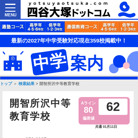
MENU
最新の2027年中学受験対応現在359校掲載中！
中学
案内
トップ
＞
検索結果
>
開智所沢中等教育学校
開智所沢中等
62
Aライン
80
教育学校
偏差値
共通 01月11日