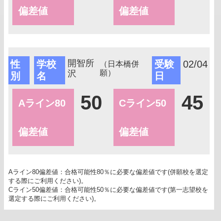
偏差値
偏差値
開智所
性
学校
受験
02/04
（日本橋併
沢
願）
別
名
日
50
45
Aライン80
Cライン50
偏差値
偏差値
Aライン80偏差値：合格可能性80％に必要な偏差値です(併願校を選定
する際にご利用ください)。
Cライン50偏差値：合格可能性50％に必要な偏差値です(第一志望校を
選定する際にご利用ください)。