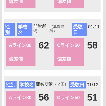
偏差値
偏差値
開智所
性
学校
受験
01/11
（算数特
沢
待）
別
名
日
62
58
Aライン80
Cライン50
偏差値
偏差値
開智所沢
性別
学校名
受験日
01/12
（２回）
56
51
Aライン80
Cライン50