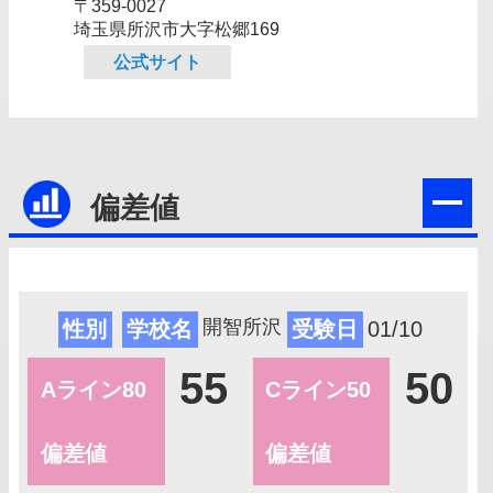
〒359-0027
埼玉県所沢市大字松郷169
公式サイト
偏差値
開智所沢
性別
学校名
受験日
01/10
55
50
Aライン80
Cライン50
偏差値
偏差値