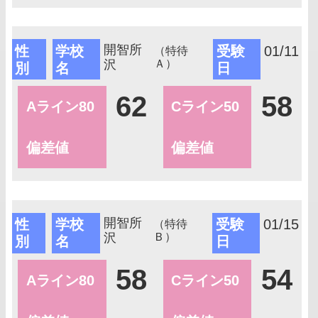
開智所
性
学校
受験
01/11
（特待
沢
Ａ）
別
名
日
62
58
Aライン80
Cライン50
偏差値
偏差値
開智所
性
学校
受験
01/15
（特待
沢
Ｂ）
別
名
日
58
54
Aライン80
Cライン50