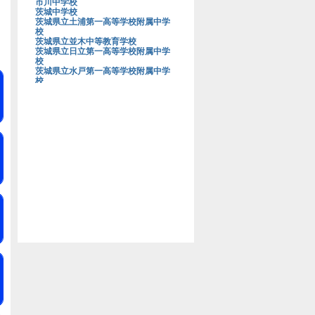
市川中学校
茨城中学校
茨城県立土浦第一高等学校附属中学
校
茨城県立並木中等教育学校
茨城県立日立第一高等学校附属中学
校
茨城県立水戸第一高等学校附属中学
校
茨城大学教育学部附属中学校
上野学園中学校
浦和明の星女子中学校
浦和実業学園中学校
青山学院大学系属浦和ルーテル学院
中学校
栄光学園中学校
穎明館中学校
江戸川学園取手中学校
江戸川女子中学校
桜蔭中学校
桜美林中学校
鷗友学園女子中学校
大阪星光学院中学校
大阪桐蔭中学校
大妻中学校
大妻多摩中学校
大妻中野中学校
大妻嵐山中学校
大宮開成中学校
岡山白陵中学校
お茶の水女子大学附属中学校
海城中学校