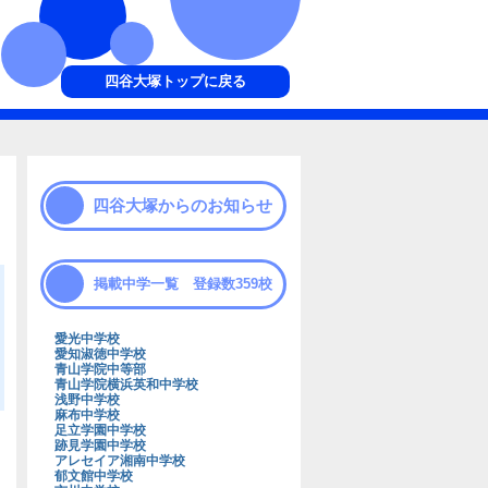
四谷大塚トップに戻る
四谷大塚からのお知らせ
掲載中学一覧 登録数359校
愛光中学校
愛知淑徳中学校
青山学院中等部
青山学院横浜英和中学校
浅野中学校
麻布中学校
足立学園中学校
跡見学園中学校
アレセイア湘南中学校
郁文館中学校