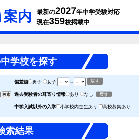
2027
案内
最新の
年中学受験対応
359
現在
校掲載中
の中学校を探す
戻す
偏差値
男子
女子
～
過去受験者の耳寄り情報
あり
なし
戻す
中学入試以外の入学
小学校内進生あり
高校募集あり
検索結果