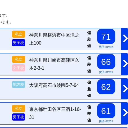
ます。
います。
偏
私立
71
神奈川県横浜市中区滝之
差
男子校
上100
値
男子 02/02
偏
私立
66
神奈川県川崎市高津区久
差
女子校
本2-3-1
値
女子 02/01
偏
地方校
62
大阪府高石市綾園5-7-64
差
値
偏
私立
61
東京都世田谷区三宿1-16-
差
男子校
31
値
男子 02/01