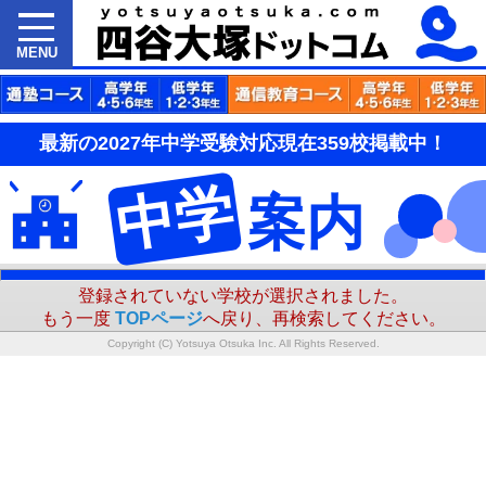
MENU
最新の2027年中学受験対応現在359校掲載中！
中学
案内
登録されていない学校が選択されました。
もう一度
TOPページ
へ戻り、再検索してください。
Copyright (C) Yotsuya Otsuka Inc. All Rights Reserved.