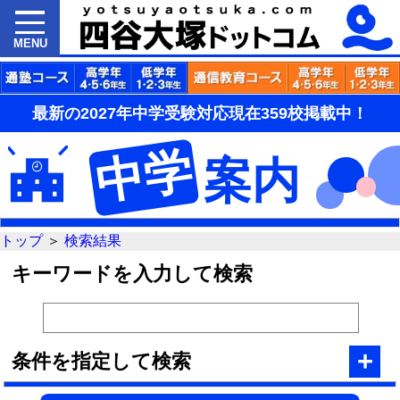
MENU
最新の2027年中学受験対応現在359校掲載中！
中学
案内
トップ
＞
検索結果
キーワードを入力して検索
+
条件を指定して検索