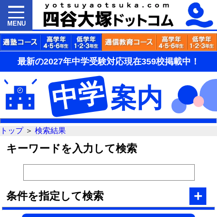
MENU
最新の2027年中学受験対応現在359校掲載中！
中学
案内
トップ
＞
検索結果
キーワードを入力して検索
+
条件を指定して検索