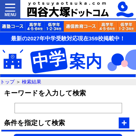
MENU
最新の2027年中学受験対応現在359校掲載中！
中学
案内
トップ
＞
検索結果
キーワードを入力して検索
+
条件を指定して検索