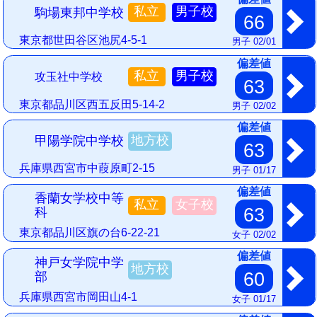
私立
男子校
駒場東邦中学校
66
東京都世田谷区池尻4-5-1
男子 02/01
偏差値
私立
男子校
攻玉社中学校
63
東京都品川区西五反田5-14-2
男子 02/02
偏差値
地方校
甲陽学院中学校
63
兵庫県西宮市中葭原町2-15
男子 01/17
偏差値
香蘭女学校中等
私立
女子校
63
科
東京都品川区旗の台6-22-21
女子 02/02
偏差値
神戸女学院中学
地方校
60
部
兵庫県西宮市岡田山4-1
女子 01/17