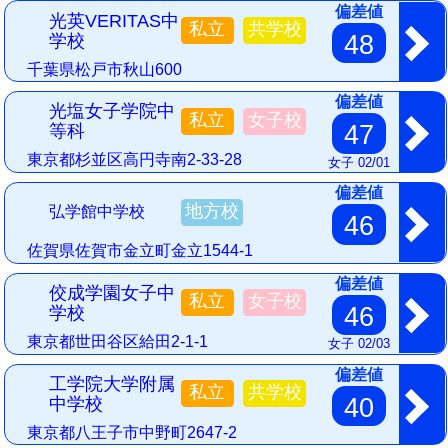
偏差値
光英VERITAS中
私立
共学校
48
学校
千葉県松戸市秋山600
偏差値
光塩女子学院中
私立
女子校
47
等科
東京都杉並区高円寺南2-33-28
女子 02/01
偏差値
地方校
弘学館中学校
46
佐賀県佐賀市金立町金立1544-1
偏差値
佼成学園女子中
私立
女子校
46
学校
東京都世田谷区給田2-1-1
女子 02/03
偏差値
工学院大学附属
私立
共学校
40
中学校
東京都八王子市中野町2647-2