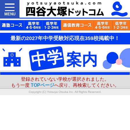
MENU
最新の2027年中学受験対応現在359校掲載中！
中学
案内
登録されていない学校が選択されました。
もう一度
TOPページ
へ戻り、再検索してください。
Copyright (C) Yotsuya Otsuka Inc. All Rights Reserved.