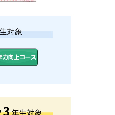
生対象
・
3
年生対象