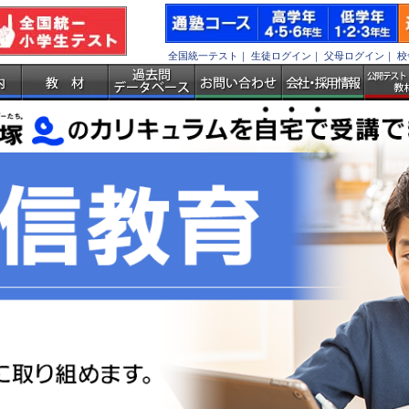
全国統一テスト
｜
生徒ログイン
｜
父母ログイン
｜
校