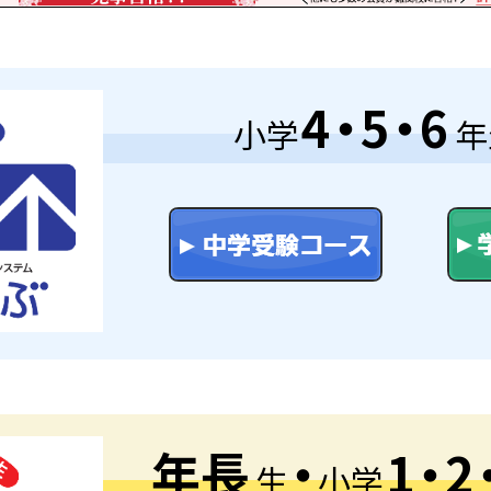
4
・
5
・
6
小学
年
年長
・
1
・
2
生
小学