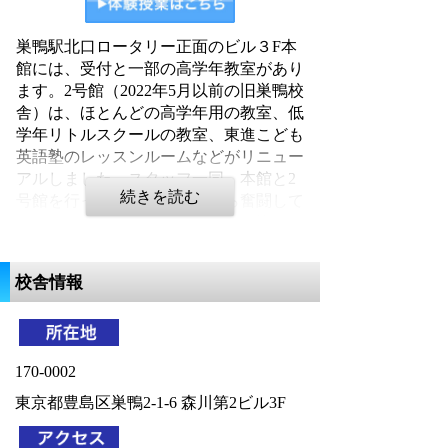
巣鴨駅北口ロータリー正面のビル３F本
館には、受付と一部の高学年教室があり
ます。2号館（2022年5月以前の旧巣鴨校
舎）は、ほとんどの高学年用の教室、低
学年リトルスクールの教室、東進こども
英語塾のレッスンルームなどがリニュー
アルしました。スタッフ一同、本館と2
号館を行ったり来たりしながら奮闘して
います。新しい巣鴨校舎で生徒の皆さま
をお待ちしています。
校舎情報
170-0002
東京都豊島区巣鴨2-1-6 森川第2ビル3F