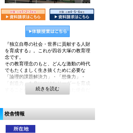
『独立自尊の社会・世界に貢献する人財
を育成する』。これが四谷大塚の教育理
念です。
その教育理念のもと、どんな激動の時代
でもたくましく生き抜くために必要な
「論理的課題解決力」・「想像力」・
「創造力」を身につけたリーダーを育成
することが四谷大塚に与えられた使命だ
と考えています。 中学受験の成功は、
お子さまの人生の中の一つの通過点に過
ぎません。
校舎情報
私たちは、お預かりした大切なお子さま
に知識を教えるだけでなく、自ら求め、
自ら考え、自ら計画・実行する「前向き