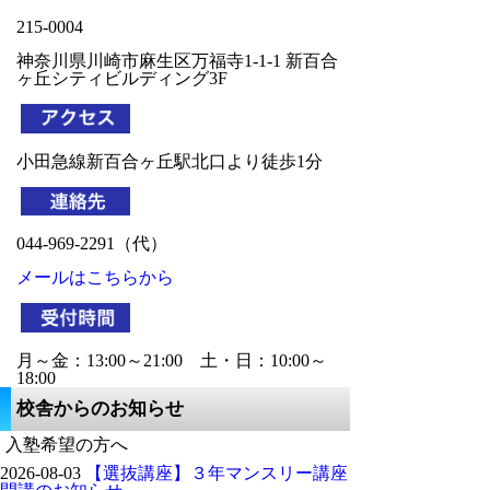
な心」を大きくすることで、中学・高
215-0004
校・大学に進学、さらには社会に出ても
努力を継続する「努力の天才」を育てて
神奈川県川崎市麻生区万福寺1-1-1 新百合
ヶ丘シティビルディング3F
まいります。
四谷大塚新百合ヶ丘校舎は、小田急線
新百合ヶ丘駅の北口から徒歩1分という
立地のいい場所にあり、雨に濡れませ
ん！沿線の駅としては、登戸駅～唐木田
駅からも生徒が通ってきています。
是非、四谷大塚新百合ヶ丘校舎で「学ぶ
044-969-2291（代）
楽しさ」を感じてください。
羽ばたけ未来のリーダーたち！スタッ
メールはこちらから
フ一同、皆様のご来校を心よりお待ちし
ております。
資料請求や学習相談、授業見学や体験
月～金：13:00～21:00　土・日：10:00～
授業などもお気軽にお問い合わせくださ
18:00
い。
校舎からのお知らせ
入塾希望の方へ
2026-08-03
【選抜講座】３年マンスリー講座