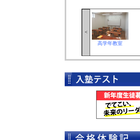
<
3階廊下
高学年教室
授業風景・算数
授業風景・国語