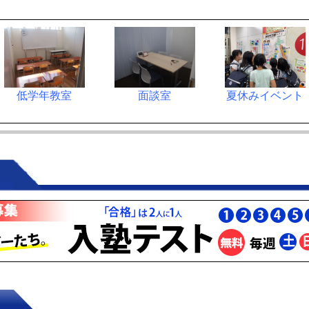
低学年教室
面談室
夏休みイベント
質問タイム
3階廊下
高学年教室