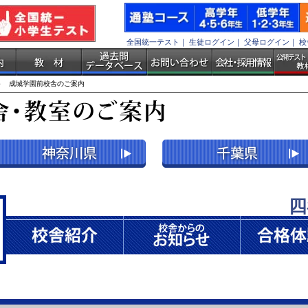
全国統一テスト
｜
生徒ログイン
｜
父母ログイン
｜
校
 成城学園前校舎のご案内
四