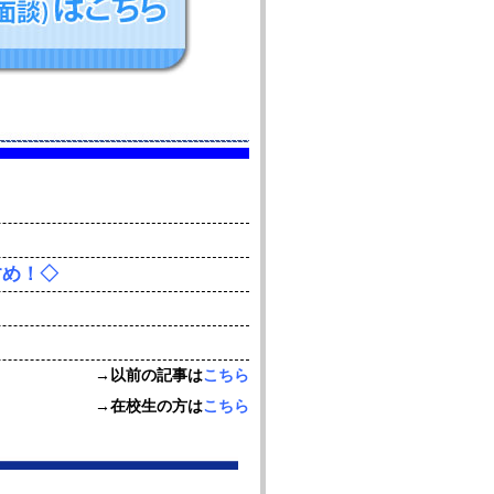
すめ！◇
→以前の記事は
こちら
→在校生の方は
こちら