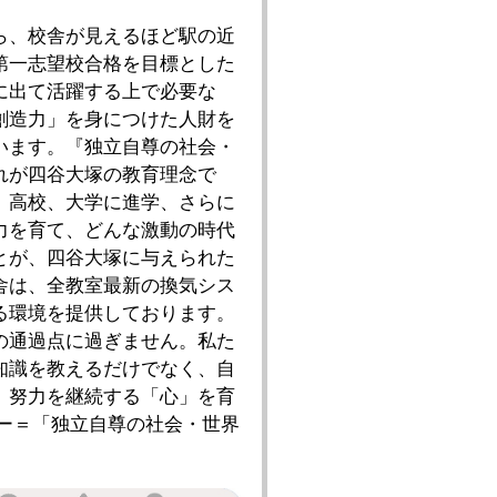
ら、校舎が見えるほど駅の近
第一志望校合格を目標とした
に出て活躍する上で必要な
創造力」を身につけた人財を
います。『独立自尊の社会・
れが四谷大塚の教育理念で
、高校、大学に進学、さらに
力を育て、どんな激動の時代
とが、四谷大塚に与えられた
舎は、全教室最新の換気シス
る環境を提供しております。
の通過点に過ぎません。私た
知識を教えるだけでなく、自
、努力を継続する「心」を育
ダー＝「独立自尊の社会・世界