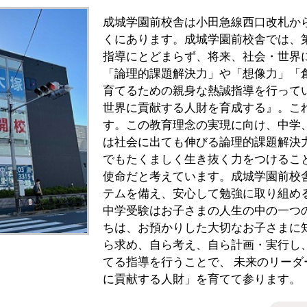
成城学園前校舎は小田急線西口改札か
くにあります。成城学園前校舎では、
指導にとどまらず、将来、社会・世界
「論理的課題解決力」や「想像力」「
育てるための親身な熱誠指導を行って
世界に貢献する人財を育成する』。こ
す。この教育理念の実現に向け、中学
は社会に出ても伸びる論理的課題解決
でもたくましく生き抜く力をつけるこ
使命だと考えています。成城学園前校
テムを備え、安心して勉強に取り組め
中学受験はお子さまの人生の中の一つ
ちは、お預かりした大切なお子さまに
ら求め、自ら考え、自ら計画・実行し
てる指導を行うことで、 未来のリー
に貢献する人財」を育てて参ります。