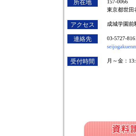
157-0066
所在地
東京都世田谷区
成城学園前
アクセス
03-5727-8
連絡先
seijogakuen
月～金：13:0
受付時間