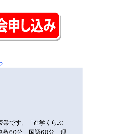
ら
T授業です。「進学くらぶ
数60分、国語60分、理