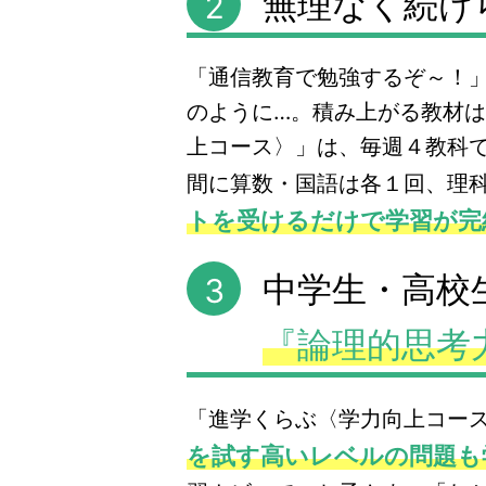
無理なく続け
2
「通信教育で勉強するぞ～！
のように…。積み上がる教材
上コース〉」は、毎週４教科で
間に算数・国語は各１回、理
トを受けるだけで学習が完
中学生・高校
3
『論理的思考
「進学くらぶ〈学力向上コー
を試す高いレベルの問題も