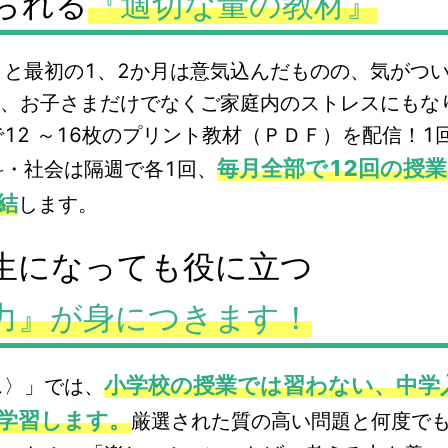
られる
『適切な量の教材』
」と最初の1、2か月は意気込んだものの、気がつ
は、お子さまだけでなくご家庭内のストレスにもな
12 ～16枚のプリント教材（ＰＤＦ）を配信！1
毎月全部で12回の授
科・社会は隔週で各1回、
結
します。
生になっても役に立つ
力』が身につきます！
小学校の授業では習わない、中学
ス〉」では、
学習します。
厳選された質の高い問題と何度でも見