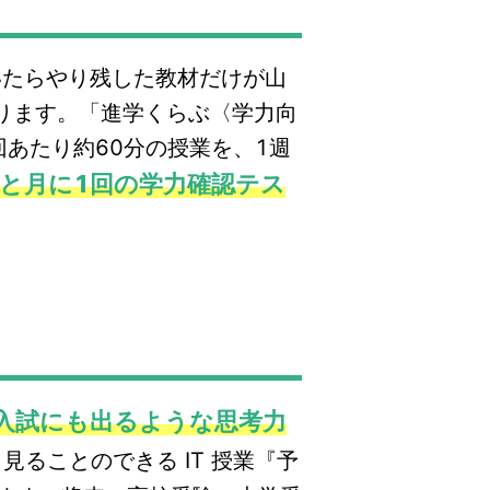
いたらやり残した教材だけが山
ります。「進学くらぶ〈学力向
回あたり約60分の授業を、1週
業と月に1回の学力確認テス
入試にも出るような思考力
ることのできる IT 授業『予