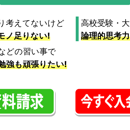
り考えてないけど
高校受験・
モノ足りない!
論理的思考力
などの習い事で
勉強も頑張りたい!