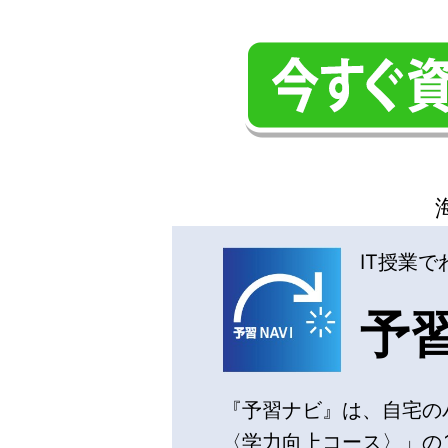
IT授業
予
『予習ナビ』は、自宅のパ
〈学力向上コース〉」の1