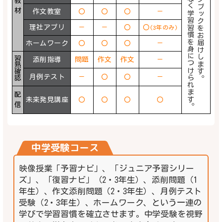
・各月、教具とワークブックをお届けします。
適度な量で、無理なく学習習慣を身につけられます。
教
材
作文教室
〇
〇
〇
－
理社アプリ
－
－
〇
〇
(3年のみ)
ホームワーク
〇
〇
〇
－
習
添削指導
問題
作文
作文
－
熟
確
月例テスト
－
〇
〇
－
認
配
未来発見講座
〇
〇
〇
〇
信
中学受験コース
映像授業「予習ナビ」、「ジュニア予習シリー
ズ」、「復習ナビ」（2・3年生）、添削問題（1
年生）、作文添削問題（2・3年生）、月例テスト
受験（2・3年生）、ホームワーク、という一連の
学びで学習習慣を確立させます。中学受験を視野