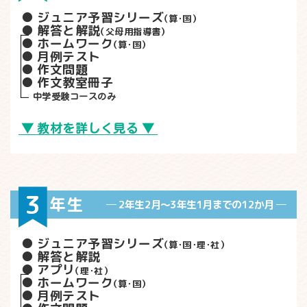
ジュニア予習シリーズ
（算
・
国）
解答と解説
（父母用指導書）
ホームワーク
（算
・
国）
月例テスト
作文問題
作文教室冊子
中学受験コースのみ
教材を詳しく見る
3
年生
2年生2月〜3年生1月までの12か月
ジュニア予習シリーズ
（算
・
国
・
理
・
社）
解答と解説
アプリ
（理
・
社）
ホームワーク
（算
・
国）
月例テスト