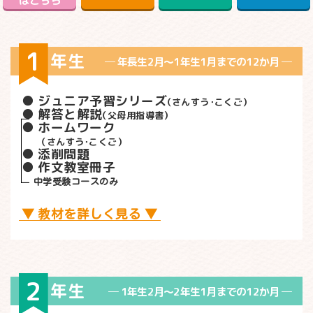
1
年生
年長生2月〜1年生1月までの12か月
ジュニア予習シリーズ
（さんすう
・
こくご）
解答と解説
（父母用指導書）
ホームワーク
（さんすう
・
こくご）
添削問題
作文教室冊子
中学受験コースのみ
教材を詳しく見る
2
年生
1年生2月～2年生1月までの12か月