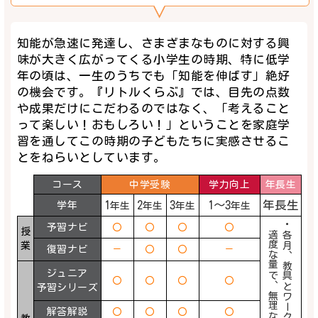
知能が急速に発達し、さまざまなものに対する興
味が大きく広がってくる小学生の時期、特に低学
年の頃は、一生のうちでも「知能を伸ばす」絶好
の機会です。『リトルくらぶ』では、目先の点数
や成果だけにこだわるのではなく、「考えること
って楽しい！おもしろい！」ということを家庭学
習を通してこの時期の子どもたちに実感させるこ
とをねらいとしています。
コース
中学受験
学力向上
年長生
1
2
3
1～3
年長生
学年
年生
年生
年生
年生
予習ナビ
〇
〇
〇
〇
授
業
復習ナビ
－
〇
〇
－
ジュニア
〇
〇
〇
〇
予習シリーズ
解答解説
〇
〇
〇
〇