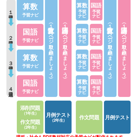
算数
算数
国語
１週目
予習
予習
予習ナビ
ナビ
ナビ
（１日１ページ取り組みましょう）
（１日１ページ取り組みましょう）
（１日２ページ取り組みましょう）
（１日２ページ取り組みましょう）
国語
算数
国語
２週目
予習
予習
予習ナビ
ナビ
ナビ
算数
算数
国語
３週目
予習
予習
予習ナビ
ナビ
ナビ
国語
算数
国語
４週目
予習
予習
予習ナビ
ナビ
ナビ
添削問題
（1年生）
月例テスト
作文問題
月例テスト
（2年生）
作文問題
（2年生）
理科・社会もPDF教材対応の予習ナビが配信されます。