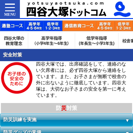
MENU
四谷大塚の
高学年指導
低学年指導
校舎
教育理念
（小学4年生〜6年生）
(年長生〜小学3年生)
安全対策
四谷大塚では、出席確認をして、連絡のな
い欠席者には、必ず四谷大塚から連絡をし
ています。また、お子さまが無断で校舎の
外に出ないように徹底しています。四谷大
塚は、大切なお子さまの安全を第一に考え
ています。
防
災
対策
防災訓練を実施
防災グッズの常備