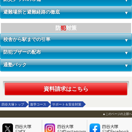
避難場所と避難経路の徹底
防
犯
対策
校舎から駅までの引率
防犯ブザーの配布
通塾バック
資料請求はこちら
四谷大塚トップ
進学コース
サポート＆安全対策
▲このページの上部へ
四谷大塚
四谷大塚
四谷大塚
公式X
公式Instagram
公式Facebook