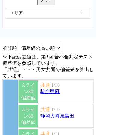
エリア
並び順
※下記偏差値は、第2回 合不合判定テスト
偏差値を参照しています。
「共通」・・・男女共通で偏差値を算出し
ています。
Aライ
共通
1/10
ン80
駿台甲府
偏差値
Aライ
共通
1/10
ン80
静岡大附属島田
偏差値
Aライ
共通
1/11