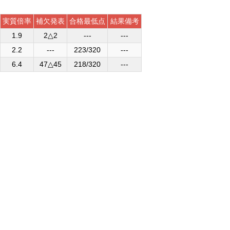
実質倍率
補欠発表
合格最低点
結果備考
1.9
2△2
---
---
2.2
---
223/320
---
6.4
47△45
218/320
---