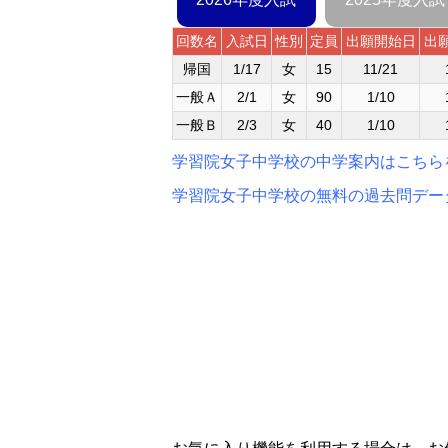
回数名
入試日
性別
定員
出願開始日
出
帰国
1/17
女
15
11/21
一般Ａ
2/1
女
90
1/10
一般Ｂ
2/3
女
40
1/10
学習院女子中学校の中学案内はこちら
学習院女子中学校の無料の過去問デー