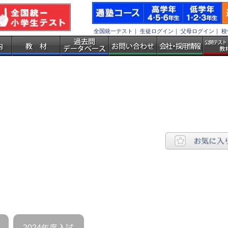
全国統一テスト
｜
生徒ログイン
｜
父母ログイン
｜
校
2024年度入試