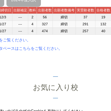
願締切日
出願補足
教科
出願者数
出願者数備考
実受験者数
合格者数
12/3
---
2
56
締切
37
19
1/27
---
4
327
締切
291
132
1/27
---
4
474
締切
257
40
をご覧ください。
タベースはこちらをご覧ください。
お気に入り校