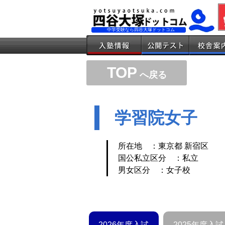
中学受験なら四谷大塚ドットコム
TOP
へ戻る
学習院女子
所在地 ：東京都 新宿区
国公私立区分 ：私立
男女区分 ：女子校
2026年度入試
2025年度入試