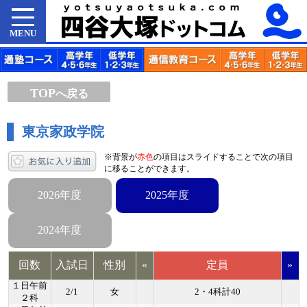
MENU
TOP
へ戻る
東京家政学院
※背景が
赤色
の項目はスライドすることで次の項目
に移ることができます。
2026年度
2025年度
2024年度
回数
入試日
性別
«
定員
»
１日午前
2/1
女
2・4科計40
２科