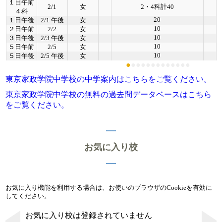
１日午前
2/1
女
2・4科計40
４科
20
１日午後
2/1 午後
女
10
２日午前
2/2
女
10
３日午後
2/3 午後
女
10
５日午前
2/5
女
10
５日午後
2/5 午後
女
●
●
●
●
●
●
●
●
●
●
●
●
●
東京家政学院中学校の中学案内はこちらをご覧ください。
東京家政学院中学校の無料の過去問データベースはこちら
をご覧ください。
お気に入り校
お気に入り機能を利用する場合は、お使いのブラウザのCookieを有効に
してください。
お気に入り校は登録されていません