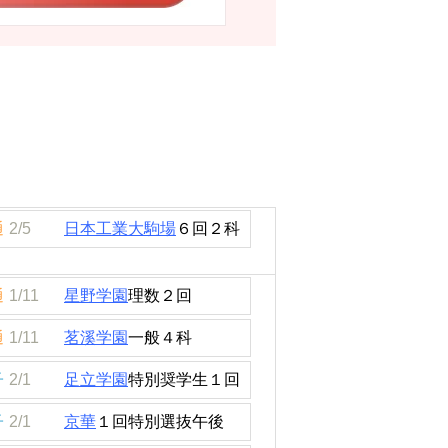
通
2/5
日本工業大駒場
６回２科
通
1/11
星野学園
理数２回
通
1/11
茗溪学園
一般４科
子
2/1
足立学園
特別奨学生１回
子
2/1
京華
１回特別選抜午後