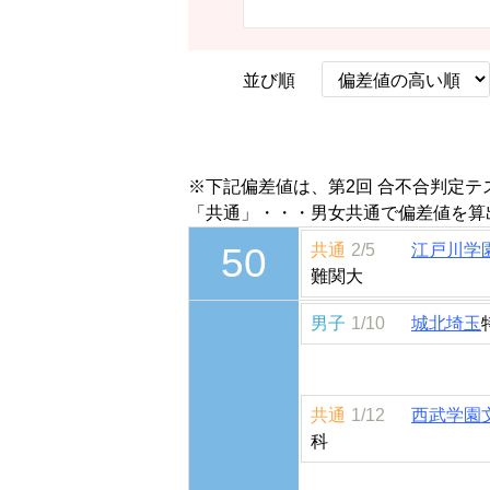
並び順
※下記偏差値は、第2回 合不合判定
「共通」・・・男女共通で偏差値を算
50
共通
2/5
江戸川学
難関大
男子
1/10
城北埼玉
共通
1/12
西武学園
科