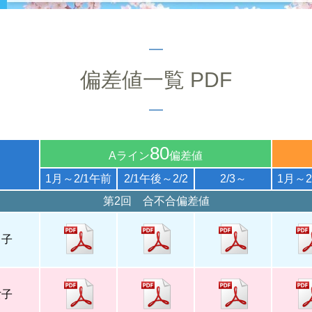
偏差値一覧 PDF
80
Aライン
偏差値
1月～2/1午前
2/1午後～2/2
2/3～
1月～2
第2回 合不合偏差値
男子
女子