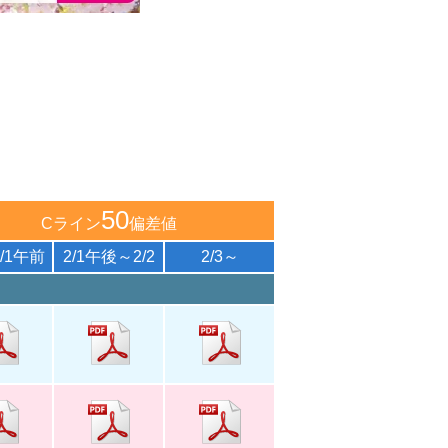
50
Cライン
偏差値
/1午前
2/1午後～2/2
2/3～