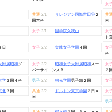
女
共通
2/1
サレジアン国際世田谷
２
共
回本科
Ｍ
女子
2/1
国学院久我山
女
ト
２日
女子
2/2
実践女子学園
４回
女
科
大附属昭和
グロ
女子
2/2
昭和女子大附属昭和
スー
女
パーサイエンスＢ
２
大学
３回４科
男子
2/2
桐光学園
男子部２回
女
京北
３回
共通
2/2
ドルトン東京学園
２日Ａ
女
Ｍ
男
４回
共通
2/3
郁文館
２回ｉＰｃｌａｓ
共