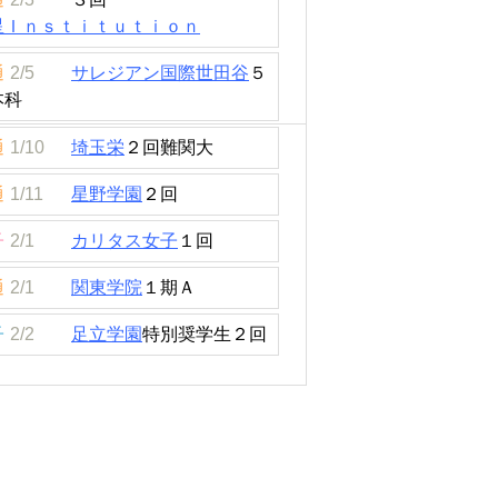
星Ｉｎｓｔｉｔｕｔｉｏｎ
通
2/5
サレジアン国際世田谷
５
本科
通
1/10
埼玉栄
２回難関大
通
1/11
星野学園
２回
子
2/1
カリタス女子
１回
通
2/1
関東学院
１期Ａ
子
2/2
足立学園
特別奨学生２回