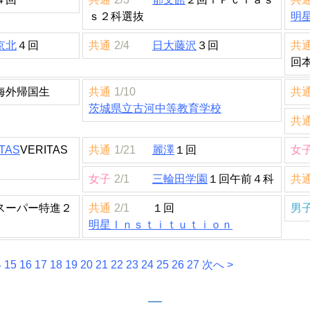
ｓ２科選抜
明
京北
４回
共通
2/4
日大藤沢
３回
共
回
海外帰国生
共通
1/10
共
茨城県立古河中等教育学校
共
TAS
VERITAS
共通
1/21
麗澤
１回
女
女子
2/1
三輪田学園
１回午前４科
共
スーパー特進２
共通
2/1
１回
男
明星Ｉｎｓｔｉｔｕｔｉｏｎ
4
15
16
17
18
19
20
21
22
23
24
25
26
27
次へ >