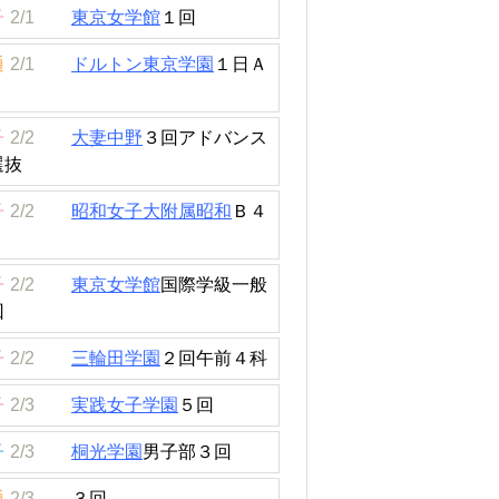
子
2/1
東京女学館
１回
通
2/1
ドルトン東京学園
１日Ａ
子
2/2
大妻中野
３回アドバンス
選抜
子
2/2
昭和女子大附属昭和
Ｂ４
子
2/2
東京女学館
国際学級一般
回
子
2/2
三輪田学園
２回午前４科
子
2/3
実践女子学園
５回
子
2/3
桐光学園
男子部３回
通
2/3
３回