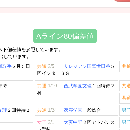
Aライン80偏差値
テスト偏差値を参照しています。
出しています。
園取手
２月５日
共通
2/5
サレジアン国際世田谷
５
共
回インターＳＧ
特待
共通
1/10
西武学園文理
１回特待２
共
科
共
文理
２回特待２
共通
1/24
茗溪学園
一般総合
男
女子
2/1
大妻中野
２回アドバンス
男
ト選抜