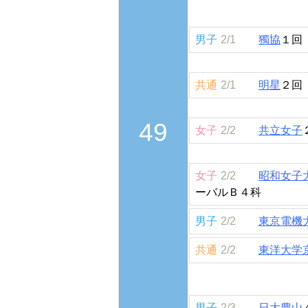
男子
2/1
獨協
１回
共通
2/1
明星
２回
49
女子
2/2
共立女子
女子
2/2
昭和女子
ーバルＢ４科
男子
2/2
東京電機
共通
2/2
東洋大学
男子
2/3
日大豊山