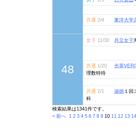
共通
2/4
東洋大学
女子
11/30
共立女子
48
共通
1/20
光英VERI
理数特待
共通
2/1
淑徳
１回
科
検索結果は1341件です。
< 前へ
1
2
3
4
5
6
7
8
9
10
11
12
13
1