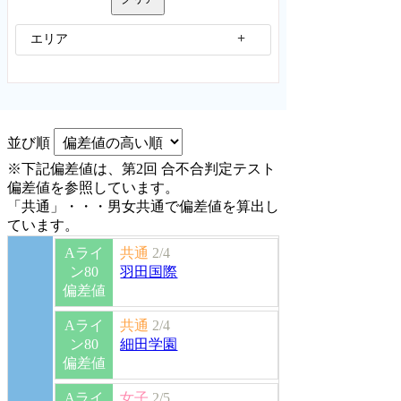
エリア
並び順
※下記偏差値は、第2回 合不合判定テスト
偏差値を参照しています。
「共通」・・・男女共通で偏差値を算出し
ています。
Aライ
共通
2/4
ン80
羽田国際
偏差値
Aライ
共通
2/4
ン80
細田学園
偏差値
Aライ
女子
2/5