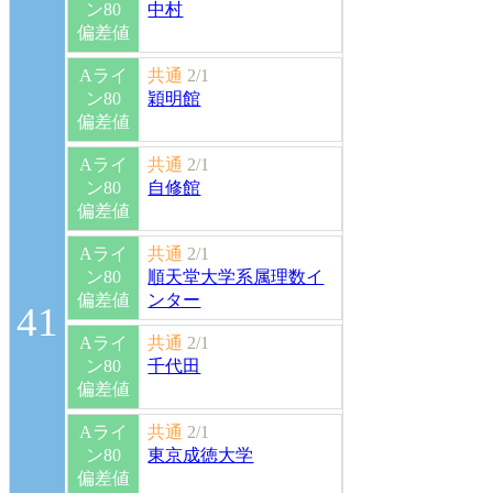
ン80
中村
偏差値
Aライ
共通
2/1
ン80
穎明館
偏差値
Aライ
共通
2/1
ン80
自修館
偏差値
Aライ
共通
2/1
ン80
順天堂大学系属理数イ
偏差値
ンター
41
Aライ
共通
2/1
ン80
千代田
偏差値
Aライ
共通
2/1
ン80
東京成徳大学
偏差値