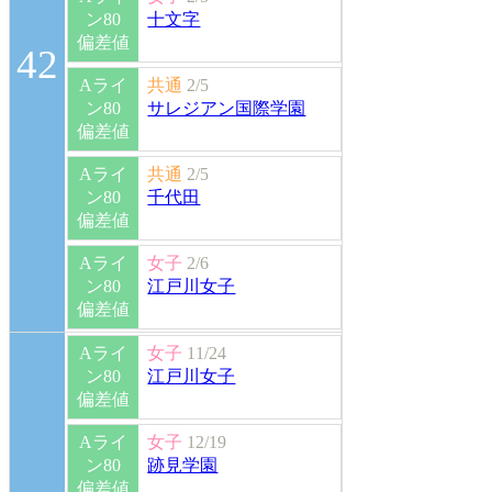
ン80
十文字
偏差値
42
Aライ
共通
2/5
ン80
サレジアン国際学園
偏差値
Aライ
共通
2/5
ン80
千代田
偏差値
Aライ
女子
2/6
ン80
江戸川女子
偏差値
Aライ
女子
11/24
ン80
江戸川女子
偏差値
Aライ
女子
12/19
ン80
跡見学園
偏差値