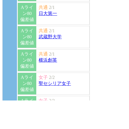
Aライ
共通
2/1
ン80
日大第一
偏差値
Aライ
共通
2/1
ン80
武蔵野大学
偏差値
Aライ
共通
2/1
ン80
横浜創英
偏差値
Aライ
女子
2/2
ン80
聖セシリア女子
偏差値
Aライ
女子
2/2
ン80
中村
偏差値
Aライ
女子
2/2