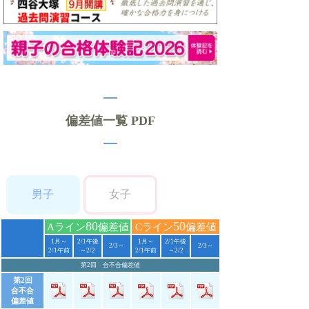
偏差値一覧 PDF
男子
女子
80
50
Aライン
偏差値
Cライン
偏差値
1月～
2/1午後
1月～
2/1午後
2/3～
2/3～
2/1午前
～2/2
2/1午前
～2/2
第2回 合不合偏差値
第2回
合不合
偏差値