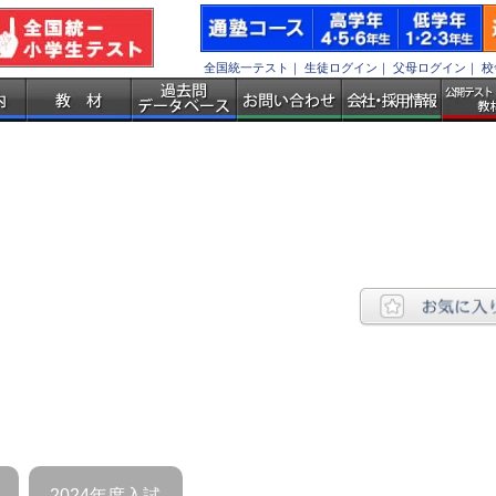
全国統一テスト
｜
生徒ログイン
｜
父母ログイン
｜
校
2024年度入試