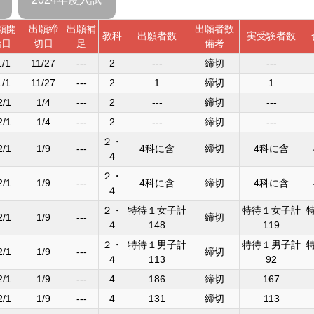
願開
出願締
出願補
出願者数
教科
出願者数
実受験者数
始日
切日
足
備考
1/1
11/27
---
2
---
締切
---
1/1
11/27
---
2
1
締切
1
2/1
1/4
---
2
---
締切
---
2/1
1/4
---
2
---
締切
---
２・
2/1
1/9
---
4科に含
締切
4科に含
４
２・
2/1
1/9
---
4科に含
締切
4科に含
４
２・
特待１女子計
特待１女子計
2/1
1/9
---
締切
４
148
119
２・
特待１男子計
特待１男子計
2/1
1/9
---
締切
４
113
92
2/1
1/9
---
4
186
締切
167
2/1
1/9
---
4
131
締切
113