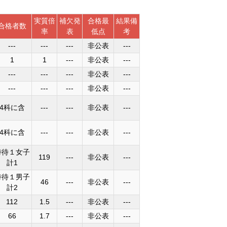
実質倍
補欠発
合格最
結果備
合格者数
率
表
低点
考
---
---
---
非公表
---
1
1
---
非公表
---
---
---
---
非公表
---
---
---
---
非公表
---
4科に含
---
---
非公表
---
4科に含
---
---
非公表
---
特待１女子
119
---
非公表
---
計1
特待１男子
46
---
非公表
---
計2
112
1.5
---
非公表
---
66
1.7
---
非公表
---