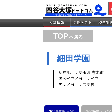
中学受験なら四谷大塚ドットコム
TOP
へ戻る
細田学園
所在地 ：埼玉県 志木市
国公私立区分 ：私立
男女区分 ：共学校
2026年度入試
2025年度入試