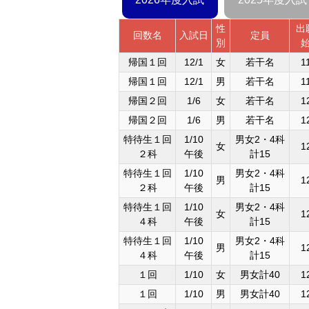
性
出
回数名
入試日
定員
別
帰国１回
12/1
女
若干名
1
帰国１回
12/1
男
若干名
1
帰国２回
1/6
女
若干名
1
帰国２回
1/6
男
若干名
1
特待生１回
1/10
男女2・4科
女
1
２科
午後
計15
特待生１回
1/10
男女2・4科
男
1
２科
午後
計15
特待生１回
1/10
男女2・4科
女
1
４科
午後
計15
特待生１回
1/10
男女2・4科
男
1
４科
午後
計15
１回
1/10
女
男女計40
1
１回
1/10
男
男女計40
1