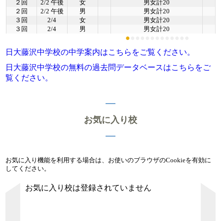
２回
2/2 午後
女
男女計20
２回
2/2 午後
男
男女計20
３回
2/4
女
男女計20
３回
2/4
男
男女計20
●
●
●
●
●
●
●
●
●
●
●
●
●
日大藤沢中学校の中学案内はこちらをご覧ください。
日大藤沢中学校の無料の過去問データベースはこちらをご
覧ください。
お気に入り校
お気に入り機能を利用する場合は、お使いのブラウザのCookieを有効に
してください。
お気に入り校は登録されていません