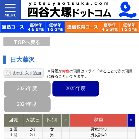
MENU
TOP
へ戻る
日大藤沢
※背景が
赤色
の項目はスライドすることで次の項目
に移ることができます。
2026年度
2025年度
2024年度
回数
入試日
性別
«
定員
»
１回
2/1
女
男女計40
１回
2/1
男
男女計40