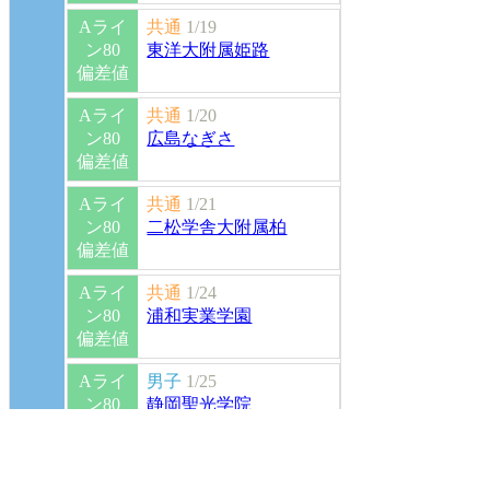
Aライ
共通
1/19
ン80
東洋大附属姫路
偏差値
Aライ
共通
1/20
ン80
広島なぎさ
偏差値
Aライ
共通
1/21
ン80
二松学舎大附属柏
偏差値
Aライ
共通
1/24
ン80
浦和実業学園
偏差値
Aライ
男子
1/25
ン80
静岡聖光学院
偏差値
Aライ
共通
1/25