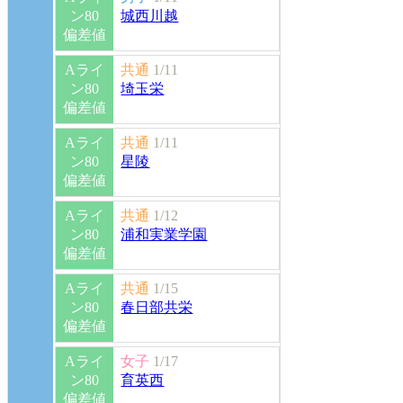
ン80
城西川越
偏差値
Aライ
共通
1/11
ン80
埼玉栄
偏差値
Aライ
共通
1/11
ン80
星陵
偏差値
Aライ
共通
1/12
ン80
浦和実業学園
偏差値
Aライ
共通
1/15
ン80
春日部共栄
偏差値
Aライ
女子
1/17
ン80
育英西
偏差値