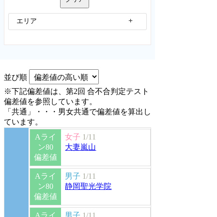
エリア
並び順
※下記偏差値は、第2回 合不合判定テスト
偏差値を参照しています。
「共通」・・・男女共通で偏差値を算出し
ています。
Aライ
女子
1/11
ン80
大妻嵐山
偏差値
Aライ
男子
1/11
ン80
静岡聖光学院
偏差値
Aライ
男子
1/11