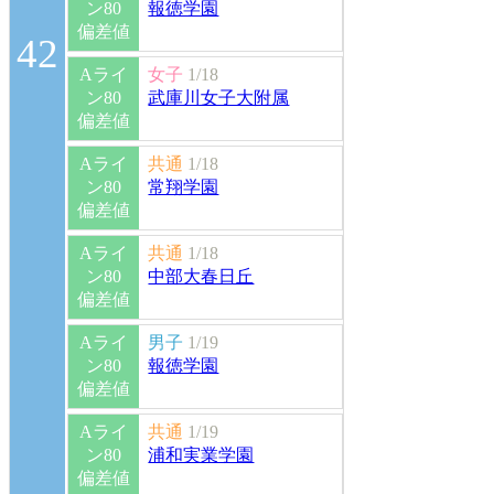
ン80
報徳学園
偏差値
42
Aライ
女子
1/18
ン80
武庫川女子大附属
偏差値
Aライ
共通
1/18
ン80
常翔学園
偏差値
Aライ
共通
1/18
ン80
中部大春日丘
偏差値
Aライ
男子
1/19
ン80
報徳学園
偏差値
Aライ
共通
1/19
ン80
浦和実業学園
偏差値