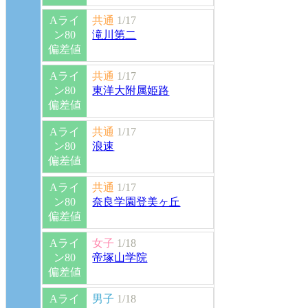
Aライ
共通
1/17
ン80
滝川第二
偏差値
Aライ
共通
1/17
ン80
東洋大附属姫路
偏差値
Aライ
共通
1/17
ン80
浪速
偏差値
Aライ
共通
1/17
ン80
奈良学園登美ヶ丘
偏差値
Aライ
女子
1/18
ン80
帝塚山学院
偏差値
Aライ
男子
1/18