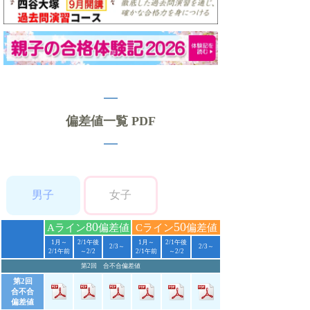
偏差値一覧 PDF
男子
女子
80
50
Aライン
偏差値
Cライン
偏差値
1月～
2/1午後
1月～
2/1午後
2/3～
2/3～
2/1午前
～2/2
2/1午前
～2/2
第2回 合不合偏差値
第2回
合不合
偏差値