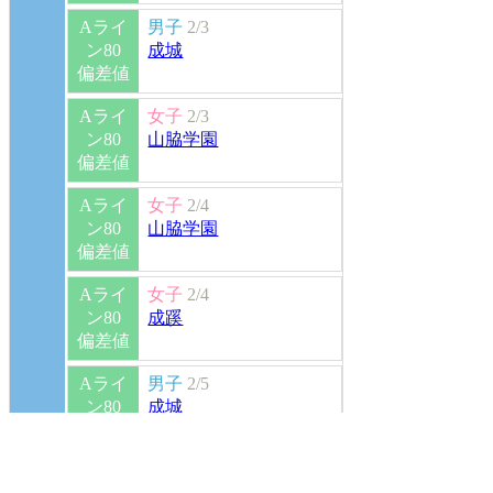
Aライ
男子
2/3
ン80
成城
偏差値
Aライ
女子
2/3
ン80
山脇学園
偏差値
Aライ
女子
2/4
ン80
山脇学園
偏差値
Aライ
女子
2/4
ン80
成蹊
偏差値
Aライ
男子
2/5
ン80
成城
偏差値
Aライ
共通
2/5