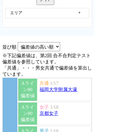
エリア
並び順
※下記偏差値は、第2回 合不合判定テスト
偏差値を参照しています。
「共通」・・・男女共通で偏差値を算出し
ています。
Aライ
共通
1/17
ン80
福岡大学附属大濠
偏差値
Aライ
女子
1/18
ン80
京都女子
偏差値
Aライ
男子
1/18