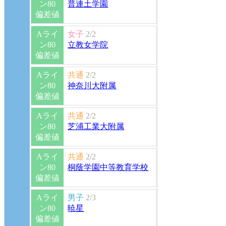
ン80
普連土学園
偏差値
Aライ
女子
2/2
ン80
立教女学院
偏差値
Aライ
共通
2/2
ン80
神奈川大附属
偏差値
Aライ
共通
2/2
ン80
芝浦工業大附属
偏差値
Aライ
共通
2/2
ン80
桐蔭学園中等教育学校
偏差値
Aライ
男子
2/3
ン80
暁星
偏差値