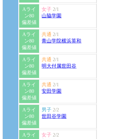
Aライ
女子
2/1
ン80
山脇学園
偏差値
Aライ
共通
2/1
ン80
青山学院横浜英和
偏差値
Aライ
共通
2/1
ン80
明大付属世田谷
偏差値
Aライ
共通
2/1
ン80
安田学園
偏差値
Aライ
男子
2/2
ン80
世田谷学園
偏差値
Aライ
女子
2/2