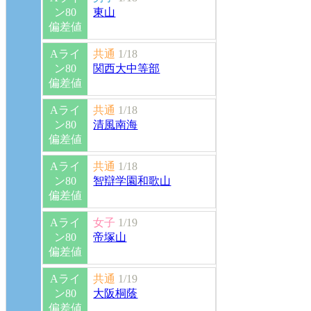
ン80
東山
偏差値
Aライ
共通
1/18
ン80
関西大中等部
偏差値
Aライ
共通
1/18
ン80
清風南海
偏差値
Aライ
共通
1/18
ン80
智辯学園和歌山
偏差値
Aライ
女子
1/19
ン80
帝塚山
偏差値
Aライ
共通
1/19
ン80
大阪桐蔭
偏差値