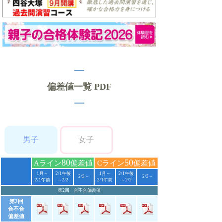
偏差値一覧 PDF
男子
女子
80
50
Aライン
偏差値
Cライン
偏差値
1月～
2/1午後
1月～
2/1午後
2/3～
2/3～
2/1午前
～2/2
2/1午前
～2/2
第2回 合不合偏差値
第2回
合不合
偏差値