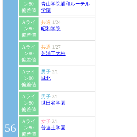
ン80
青山学院浦和ルーテル
偏差値
学院
Aライ
共通
1/24
ン80
昭和学院
偏差値
Aライ
共通
1/27
ン80
芝浦工大柏
偏差値
Aライ
男子
2/1
ン80
城北
偏差値
Aライ
男子
2/1
ン80
世田谷学園
偏差値
Aライ
女子
2/1
56
ン80
普連土学園
偏差値