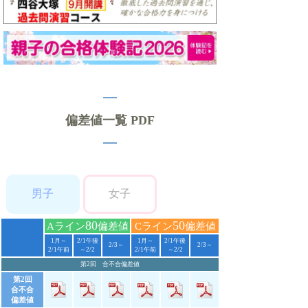
偏差値一覧 PDF
男子
女子
80
50
Aライン
偏差値
Cライン
偏差値
1月～
2/1午後
1月～
2/1午後
2/3～
2/3～
2/1午前
～2/2
2/1午前
～2/2
第2回 合不合偏差値
第2回
合不合
偏差値