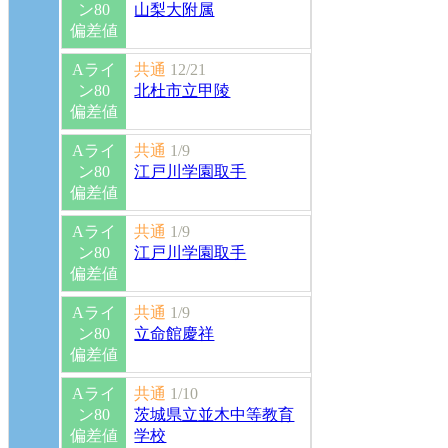
ン80
山梨大附属
偏差値
Aライ
共通
12/21
ン80
北杜市立甲陵
偏差値
Aライ
共通
1/9
ン80
江戸川学園取手
偏差値
Aライ
共通
1/9
ン80
江戸川学園取手
偏差値
Aライ
共通
1/9
ン80
立命館慶祥
偏差値
Aライ
共通
1/10
ン80
茨城県立並木中等教育
偏差値
学校