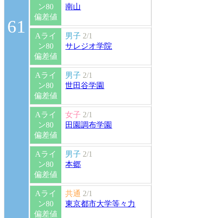
ン80
南山
偏差値
61
Aライ
男子
2/1
ン80
サレジオ学院
偏差値
Aライ
男子
2/1
ン80
世田谷学園
偏差値
Aライ
女子
2/1
ン80
田園調布学園
偏差値
Aライ
男子
2/1
ン80
本郷
偏差値
Aライ
共通
2/1
ン80
東京都市大学等々力
偏差値