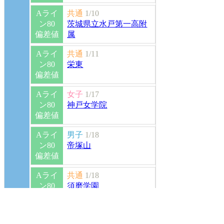
Aライ
共通
1/10
ン80
茨城県立水戸第一高附
偏差値
属
Aライ
共通
1/11
ン80
栄東
偏差値
Aライ
女子
1/17
ン80
神戸女学院
偏差値
Aライ
男子
1/18
ン80
帝塚山
偏差値
Aライ
共通
1/18
ン80
須磨学園
偏差値
Aライ
共通
1/18