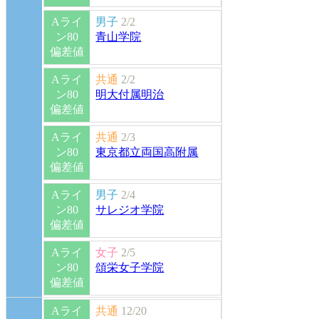
Aライ
男子
2/2
ン80
青山学院
偏差値
Aライ
共通
2/2
ン80
明大付属明治
偏差値
Aライ
共通
2/3
ン80
東京都立両国高附属
偏差値
Aライ
男子
2/4
ン80
サレジオ学院
偏差値
Aライ
女子
2/5
ン80
頌栄女子学院
偏差値
Aライ
共通
12/20