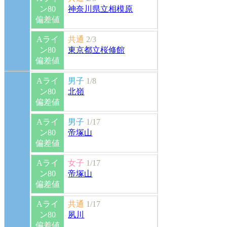
ン80
神奈川県立相模原
偏差値
Aライ
共通
2/3
ン80
東京都立桜修館
偏差値
Aライ
男子
1/8
ン80
北嶺
偏差値
Aライ
男子
1/17
ン80
帝塚山
偏差値
Aライ
女子
1/17
ン80
帝塚山
偏差値
Aライ
共通
1/17
ン80
夙川
偏差値