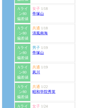
Aライ
女子
1/18
ン80
帝塚山
偏差値
Aライ
共通
1/18
ン80
清風南海
偏差値
Aライ
男子
1/19
ン80
帝塚山
偏差値
Aライ
共通
1/19
ン80
夙川
偏差値
Aライ
共通
1/22
ン80
昭和学院秀英
偏差値
Aライ
女子
1/24