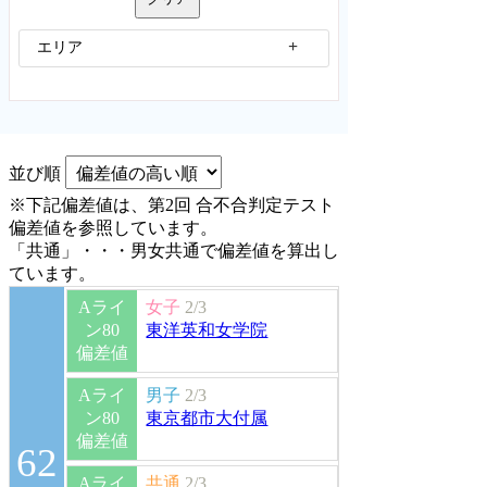
エリア
並び順
※下記偏差値は、第2回 合不合判定テスト
偏差値を参照しています。
「共通」・・・男女共通で偏差値を算出し
ています。
Aライ
女子
2/3
ン80
東洋英和女学院
偏差値
Aライ
男子
2/3
ン80
東京都市大付属
偏差値
62
Aライ
共通
2/3